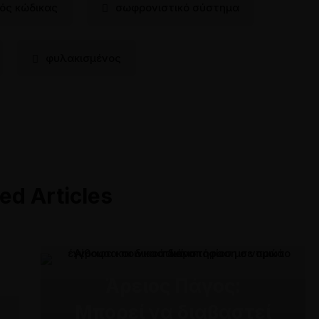
κός κώδικας
σωφρονιστικό σύστημα
φυλακισμένος
ed Articles
Άρειος Πάγος:
Μπορεί να διαβαστεί