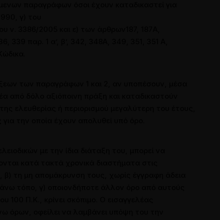
ύμενων παραγράφων όσοι έχουν καταδικαστεί για
1990, γ) του
του ν. 3386/2005 και ε) των άρθρων187, 187Α,
6, 339 παρ. 1 α’, β’, 342, 348Α, 349, 351, 351 Α,
Κώδικα.
άξεων των παραγράφων 1 και 2, αν υποπέσουν, μέσα
έα από δόλο αξιόποινη πράξη και καταδικαστούν
της ελευθερίας ή περιορισμού μεγαλύτερη του έτους,
ς για την οποία έχουν απολυθεί υπό όρο.
ειοδικών με την ίδια διάταξη του, μπορεί να
ονται κατά τακτά χρονικά διαστήματα στις
 β) τη μη απομάκρυνση τους, χωρίς έγγραφη άδεια
 άνω τόπο, γ) οποιονδήποτε άλλον όρο από αυτούς
 100 Π.Κ., κρίνει σκόπιμο. Ο εισαγγελέας
νω όρων, οφείλει να λαμβάνει υπόψη του την