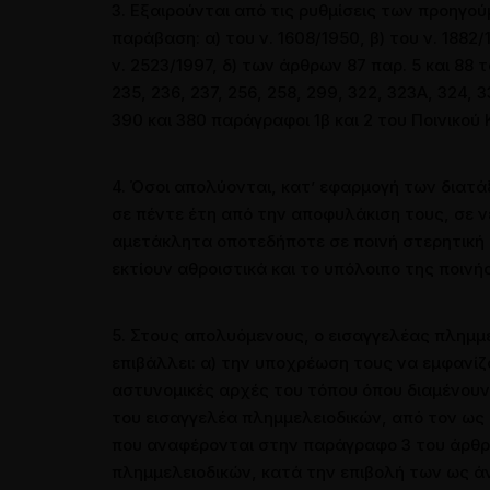
3. Εξαιρούνται από τις ρυθμίσεις των προηγο
παράβαση: α) του ν. 1608/1950, β) του ν. 1882/
ν. 2523/1997, δ) των άρθρων 87 παρ. 5 και 88 
235, 236, 237, 256, 258, 299, 322, 323Α, 324, 33
390 και 380 παράγραφοι 1β και 2 του Ποινικού 
4. Όσοι απολύονται, κατ’ εφαρμογή των διατ
σε πέντε έτη από την αποφυλάκιση τους, σε ν
αμετάκλητα οποτεδήποτε σε ποινή στερητική 
εκτίουν αθροιστικά και το υπόλοιπο της ποινή
5. Στους απολυόμενους, ο εισαγγελέας πλημμελ
επιβάλλει: α) την υποχρέωση τους να εμφανίζ
αστυνομικές αρχές του τόπου όπου διαμένουν,
του εισαγγελέα πλημμελειοδικών, από τον ως
που αναφέρονται στην παράγραφο 3 του άρθρου
πλημμελειοδικών, κατά την επιβολή των ως ά