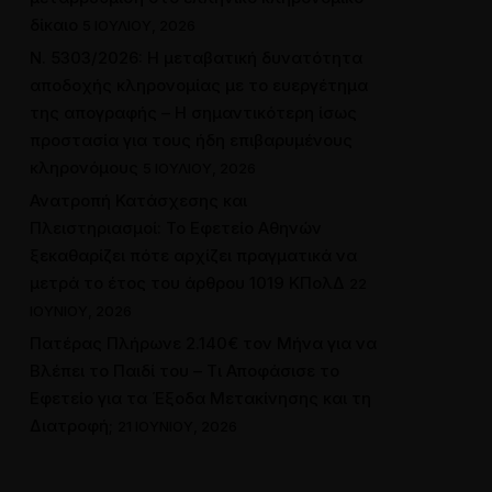
δίκαιο
5 ΙΟΥΛΊΟΥ, 2026
Ν. 5303/2026: Η μεταβατική δυνατότητα
αποδοχής κληρονομίας με το ευεργέτημα
της απογραφής – Η σημαντικότερη ίσως
προστασία για τους ήδη επιβαρυμένους
κληρονόμους
5 ΙΟΥΛΊΟΥ, 2026
Ανατροπή Κατάσχεσης και
Πλειστηριασμοί: Το Εφετείο Αθηνών
ξεκαθαρίζει πότε αρχίζει πραγματικά να
μετρά το έτος του άρθρου 1019 ΚΠολΔ
22
ΙΟΥΝΊΟΥ, 2026
Πατέρας Πλήρωνε 2.140€ τον Μήνα για να
Βλέπει το Παιδί του – Τι Αποφάσισε το
Εφετείο για τα Έξοδα Μετακίνησης και τη
Διατροφή;
21 ΙΟΥΝΊΟΥ, 2026