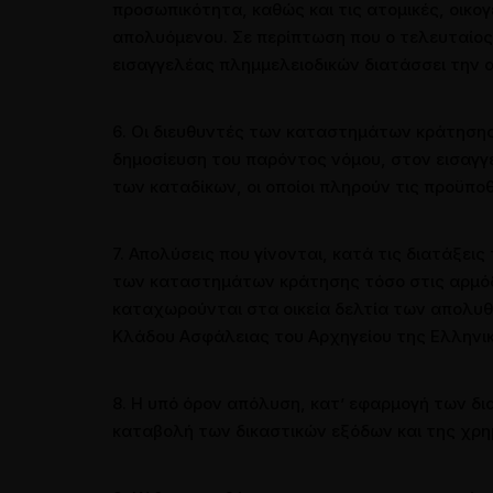
προσωπικότητα, καθώς και τις ατομικές, οικο
απολυόμενου. Σε περίπτωση που ο τελευταίος 
εισαγγελέας πλημμελειοδικών διατάσσει την
6. Οι διευθυντές των καταστημάτων κράτησης
δημοσίευση του παρόντος νόμου, στον εισαγγ
των καταδίκων, οι οποίοι πληρούν τις προϋπο
7. Απολύσεις που γίνονται, κατά τις διατάξει
των καταστημάτων κράτησης τόσο στις αρμόδ
καταχωρούνται στα οικεία δελτία των απολυ
Κλάδου Ασφάλειας του Αρχηγείου της Ελληνι
8. Η υπό όρον απόλυση, κατ’ εφαρμογή των δ
καταβολή των δικαστικών εξόδων και της χρη