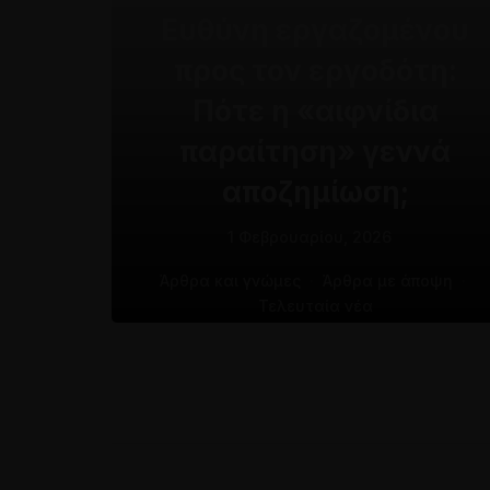
Ευθύνη εργαζομένου
προς τον εργοδότη:
Πότε η «αιφνίδια
παραίτηση» γεννά
αποζημίωση;
1 Φεβρουαρίου, 2026
Άρθρα και γνώμες
·
Άρθρα με άποψη
·
Τελευταία νέα