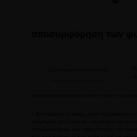
Συνεντεύξεις
Συνεντεύξεις σε ραδιοτηλεο
Παρουσιάσεις και Ομιλίες
αποσυμφόρηση των φ
Άρθρα σε εφημερίδες
Π
α
αποσυμφόρηση των φυλακών
Απόλυση κρατουμένων υπό τον όρο της ανάκ
1. Κρατούμενοι οι οποίοι, κατά τη δημοσίευση
ελευθερίας ποινή που δεν υπερβαίνει τα πέντ
πλημμελειοδικών του τόπου έκτισης της ποιν
των προϋποθέσεων των άρθρων 105 και επόμενα