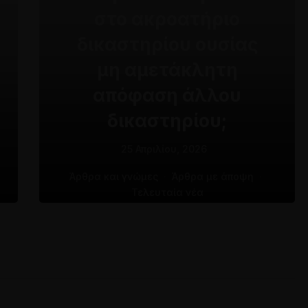
στο ακροατήριο
δικαστηρίου ουσίας
μη αμετάκλητη
απόφαση άλλου
δικαστηρίου;
25 Απριλίου, 2026
Άρθρα και γνώμες
·
Άρθρα με άποψη
·
Τελευταία νέα