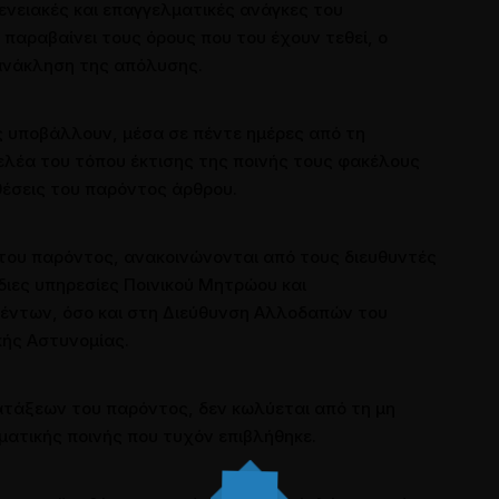
γενειακές και επαγγελματικές ανάγκες του
παραβαίνει τους όρους που του έχουν τεθεί, ο
 ανάκληση της απόλυσης.
 υποβάλλουν, μέσα σε πέντε ημέρες από τη
ελέα του τόπου έκτισης της ποινής τους φακέλους
θέσεις του παρόντος άρθρου.
ς του παρόντος, ανακοινώνονται από τους διευθυντές
ιες υπηρεσίες Ποινικού Μητρώου και
θέντων, όσο και στη Διεύθυνση Αλλοδαπών του
κής Αστυνομίας.
ιατάξεων του παρόντος, δεν κωλύεται από τη μη
ματικής ποινής που τυχόν επιβλήθηκε.