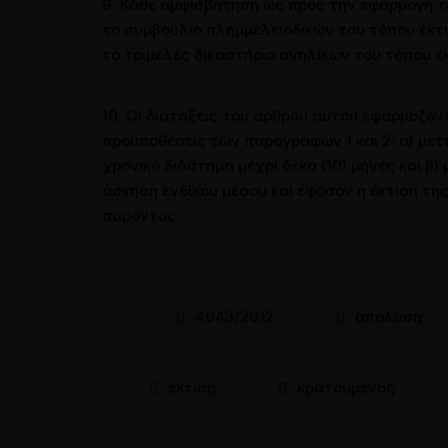
9. Κάθε αμφισβήτηση ως προς την εφαρμογή 
το συμβούλιο πλημμελειοδικών του τόπου έκτι
το τριμελές δικαστήριο ανηλίκων του τόπου έ
10. Οι διατάξεις του άρθρου αυτού εφαρμόζον
προϋποθέσεις των παραγράφων 1 και 2: α) μετ
χρονικό διάστημα μέχρι δέκα (10) μήνες και β
άσκηση ενδίκου μέσου και εφόσον η έκτιση της
παρόντος
4043/2012
απόλυση
έκτιση
κρατούμενος