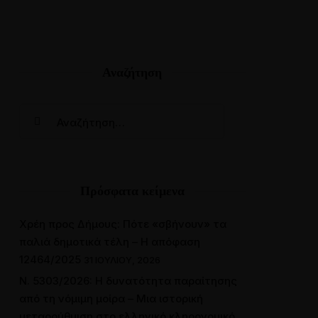
Αναζήτηση
Online Ραντεβού
Πρόσφατα κείμενα
Χρέη προς Δήμους: Πότε «σβήνουν» τα
παλιά δημοτικά τέλη – Η απόφαση
12464/2025
31 ΙΟΥΛΊΟΥ, 2026
Ν. 5303/2026: Η δυνατότητα παραίτησης
από τη νόμιμη μοίρα – Μια ιστορική
μεταρρύθμιση στο ελληνικό κληρονομικό