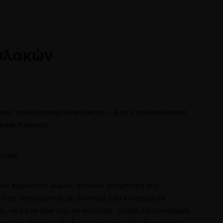
πτικά μέσα
Επικοινωνία
Επικοινωνήστε μαζί μας
υλακών
Άρθρα
Ζητήστε τη γνώμη μας
οιοί τελικά αποφυλακίζονται – Δείτε προυποθέσεις
ποφυλάκισης
λησης
 του παρόντος νόμου, εκτίουν στερητική της
ε έτη, απολύονται με διάταξη του εισαγγελέα
ής, υπό τον όρο της ανάκλησης, χωρίς τη συνδρομή
 του Ποινικού Κώδικα, κατά τις εξής διακρίσεις: