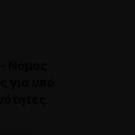
10 528118
info@siamakis-lawyers.gr
- Νόμος
ς για υπό
νότητες
Online Ραντεβού
Τελευταία νέα