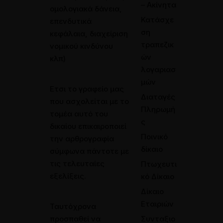
– Ακίνητα
ομολογιακά δάνεια,
Κατάσχε
επενδυτικά
ση
κεφάλαια, διαχείριση
τραπεζικ
νομικού κινδύνου
ών
κλπ)
λογαριασ
Θεσσαλονίκη: 2310 528118
μών
Ετσι το γραφείο μας
Διαταγές
που ασχολείται με το
Πληρωμή
τομέα αυτό του
ς
δικαίου επικαιροποιεί
Ποινικό
την αρθρογραφία
δίκαιο
σύμφωνα πάντοτε με
τις τελευταίες
Πτωχευτι
εξελίξεις.
κό Δίκαιο
Δίκαιο
Εταιριών
Ταυτόχρονα
προσπαθεί να
Συνταξιο