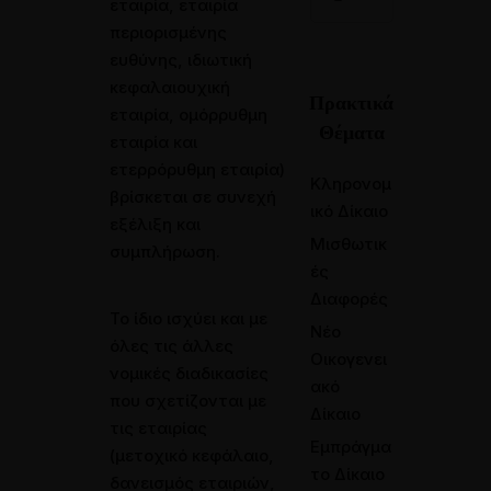
εταιρία, εταιρία
περιορισμένης
ευθύνης, ιδιωτική
κεφαλαιουχική
Πρακτικά
εταιρία, ομόρρυθμη
Θέματα
εταιρία και
ετερρόρυθμη εταιρία)
Κληρονομ
βρίσκεται σε συνεχή
ικό Δίκαιο
εξέλιξη και
Μισθωτικ
συμπλήρωση.
ές
Διαφορές
Το ίδιο ισχύει και με
Νέο
όλες τις άλλες
Οικογενει
νομικές διαδικασίες
ακό
που σχετίζονται με
Δίκαιο
τις εταιρίας
Εμπράγμα
(μετοχικό κεφάλαιο,
το Δίκαιο
δανεισμός εταιριών,