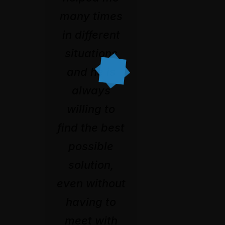
many times
in different
situations
and he is
always
willing to
find the best
possible
solution,
even without
having to
meet with