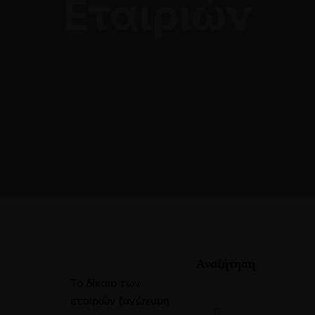
Εταιριών
Αθήνα: 211 8000764
Αναζήτηση
Το δίκαιο των
εταιριών (ανώνυμη