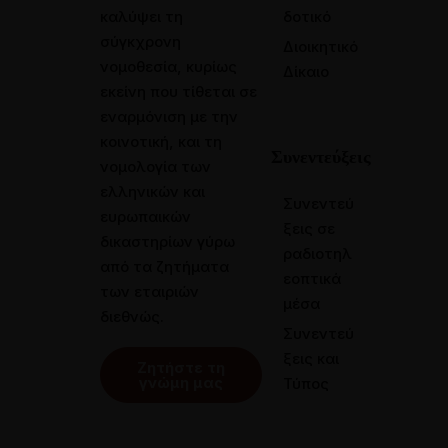
καλύψει τη
δοτικό
σύγκχρονη
Διοικητικό
νομοθεσία, κυρίως
Δίκαιο
εκείνη που τίθεται σε
εναρμόνιση με την
κοινοτική, και τη
Συνεντεύξεις
νομολογία των
ελληνικών και
Συνεντεύ
ευρωπαικών
ξεις σε
δικαστηρίων γύρω
ραδιοτηλ
από τα ζητήματα
εοπτικά
των εταιριών
μέσα
διεθνώς.
Συνεντεύ
ξεις και
Ζητήστε τη
γνώμη μας
Τύπος