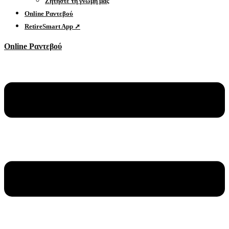
Ζητήστε τη γνώμη μας
Online Ραντεβού
RetireSmart App ➚
Online Ραντεβού