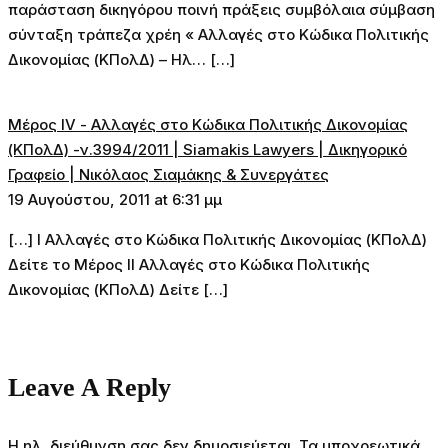
παράσταση δικηγόρου ποινή πράξεις συμβόλαια σύμβαση
σύνταξη τράπεζα χρέη « Αλλαγές στο Κώδικα Πολιτικής
Δικονομίας (ΚΠολΔ) – Ηλ… […]
Μέρος IV - Αλλαγές στο Κώδικα Πολιτικής Δικονομίας
(ΚΠολΔ) -ν.3994/2011 | Siamakis Lawyers | Δικηγορικό
Γραφείο | Νικόλαος Σιαμάκης & Συνεργάτες
19 Αυγούστου, 2011 at 6:31 μμ
[…] Ι Αλλαγές στο Κώδικα Πολιτικής Δικονομίας (ΚΠολΔ)
Δείτε το Μέρος ΙΙ Αλλαγές στο Κώδικα Πολιτικής
Δικονομίας (ΚΠολΔ) Δείτε […]
Leave A Reply
Η ηλ. διεύθυνση σας δεν δημοσιεύεται.
Τα υποχρεωτικά