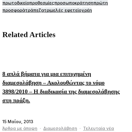
πρωτοδικείο
προθεσμίες
προσωποκράτηση
πρώτη
προσφορά
τράπεζα
τριμελές εφετείο
χρέη
Related Articles
8 απλά βήματα για μια επιτυχημένη
διαμεσολάβηση – Ακολουθώντας το νόμο
3898/2010 – Η διαδικασία της διαμεσολάβησης
στη πράξη.
15 Μαΐου, 2013
Άρθρα με άποψη
·
Διαμεσολάβηση
·
Τελευταία νέα