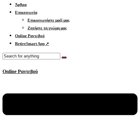
Άρθρα
Επικοινωνία
Επικοινωνήστε μαζί μας
Ζητήστε τη γνώμη μας
Online Ραντεβού
RetireSmart App ➚
Online Ραντεβού