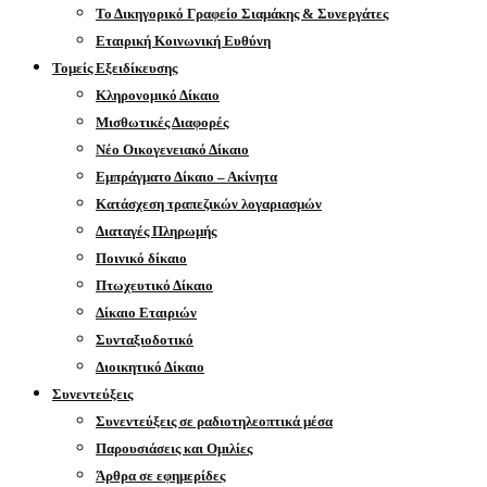
Το Δικηγορικό Γραφείο Σιαμάκης & Συνεργάτες
Εταιρική Κοινωνική Ευθύνη
Τομείς Εξειδίκευσης
Κληρονομικό Δίκαιο
Μισθωτικές Διαφορές
Νέο Οικογενειακό Δίκαιο
Εμπράγματο Δίκαιο – Ακίνητα
Κατάσχεση τραπεζικών λογαριασμών
Διαταγές Πληρωμής
Ποινικό δίκαιο
Πτωχευτικό Δίκαιο
Δίκαιο Εταιριών
Συνταξιοδοτικό
Διοικητικό Δίκαιο
Συνεντεύξεις
Συνεντεύξεις σε ραδιοτηλεοπτικά μέσα
Παρουσιάσεις και Ομιλίες
Άρθρα σε εφημερίδες