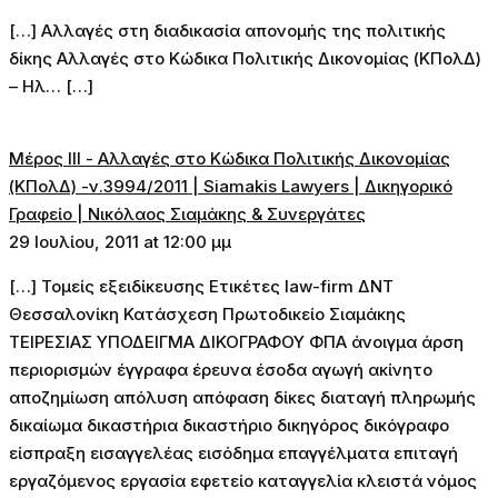
[…] Αλλαγές στη διαδικασία απονομής της πολιτικής
δίκης Αλλαγές στο Κώδικα Πολιτικής Δικονομίας (ΚΠολΔ)
– Ηλ… […]
Μέρος ΙIΙ - Αλλαγές στο Κώδικα Πολιτικής Δικονομίας
(ΚΠολΔ) -ν.3994/2011 | Siamakis Lawyers | Δικηγορικό
Γραφείο | Νικόλαος Σιαμάκης & Συνεργάτες
29 Ιουλίου, 2011 at 12:00 μμ
[…] Τομείς εξειδίκευσης Ετικέτες law-firm ΔΝΤ
Θεσσαλονίκη Κατάσχεση Πρωτοδικείο Σιαμάκης
ΤΕΙΡΕΣΙΑΣ ΥΠΟΔΕΙΓΜΑ ΔΙΚΟΓΡΑΦΟΥ ΦΠΑ άνοιγμα άρση
περιορισμών έγγραφα έρευνα έσοδα αγωγή ακίνητο
αποζημίωση απόλυση απόφαση δίκες διαταγή πληρωμής
δικαίωμα δικαστήρια δικαστήριο δικηγόρος δικόγραφο
είσπραξη εισαγγελέας εισόδημα επαγγέλματα επιταγή
εργαζόμενος εργασία εφετείο καταγγελία κλειστά νόμος