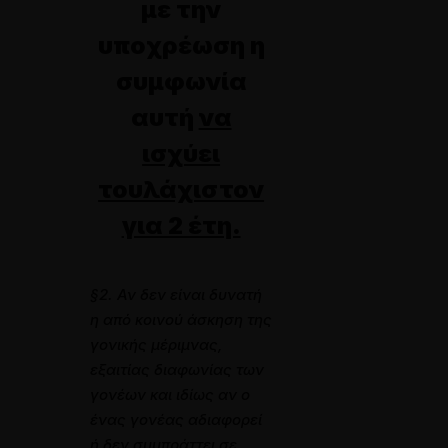
με την
υποχρέωση η
συμφωνία
αυτή
να
ισχύει
τουλάχιστον
για 2 έτη.
§2. Αν δεν είναι δυνατή
η από κοινού άσκηση της
γονικής μέριμνας,
εξαιτίας διαφωνίας των
γονέων και ιδίως αν ο
ένας γονέας αδιαφορεί
ή δεν συμπράττει σε