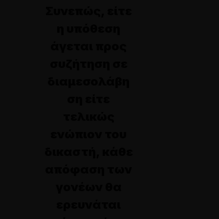
Συνεπώς, είτε
η υπόθεση
άγεται προς
συζήτηση σε
διαμεσολάβη
ση είτε
τελικώς
ενώπιον του
δικαστή, κάθε
απόφαση των
γονέων θα
ερευνάται