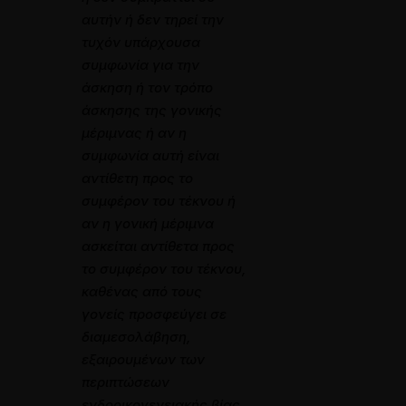
αυτήν ή δεν τηρεί την
τυχόν υπάρχουσα
συμφωνία για την
άσκηση ή τον τρόπο
άσκησης της γονικής
μέριμνας ή αν η
συμφωνία αυτή είναι
αντίθετη προς το
συμφέρον του τέκνου ή
αν η γονική μέριμνα
ασκείται αντίθετα προς
το συμφέρον του τέκνου,
καθένας από τους
γονείς προσφεύγει σε
διαμεσολάβηση,
εξαιρουμένων των
περιπτώσεων
ενδοοικογενειακής βίας,