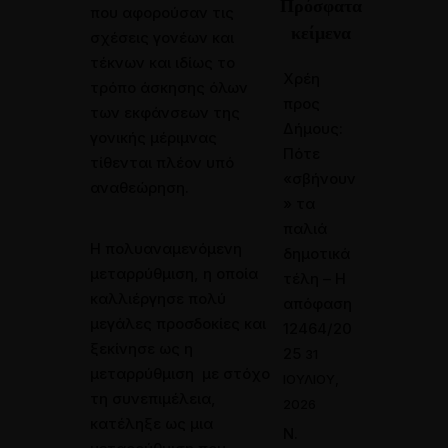
Πρόσφατα
που αφορούσαν τις
κείμενα
σχέσεις γονέων και
τέκνων και ιδίως το
Χρέη
τρόπο άσκησης όλων
προς
των εκφάνσεων της
Δήμους:
γονικής μέριμνας
Πότε
τίθενται πλέον υπό
«σβήνουν
αναθεώρηση.
» τα
παλιά
Η πολυαναμενόμενη
δημοτικά
μεταρρύθμιση, η οποία
τέλη – Η
καλλιέργησε πολύ
απόφαση
μεγάλες προσδοκίες και
12464/20
ξεκίνησε ως η
25
31
μεταρρύθμιση με στόχο
ΙΟΥΛΊΟΥ,
τη συνεπιμέλεια,
2026
κατέληξε ως μια
Ν.