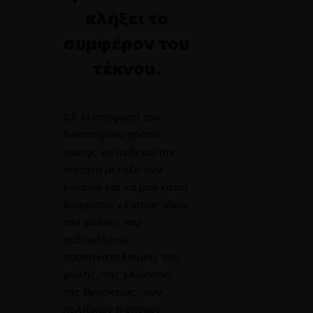
πλήξει το
συμφέρον του
τέκνου.
§3. Η απόφαση του
δικαστηρίου πρέπει
επίσης να σέβεται την
ισότητα μεταξύ των
γονέων και να μην κάνει
διακρίσεις εξαιτίας ιδίως
του φύλου, του
σεξουαλικού
προσανατολισμού, της
φυλής, της γλώσσας,
της θρησκείας, των
πολιτικών ή όποιων