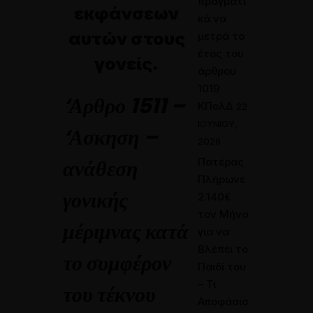
πραγματι
εκφάνσεων
κά να
αυτών στους
μετρά το
έτος του
γονείς.
άρθρου
1019
‘Αρθρο 1511 –
ΚΠολΔ
22
ΙΟΥΝΊΟΥ,
‘Ασκηση –
2026
ανάθεση
Πατέρας
Πλήρωνε
γονικής
2.140€
τον Μήνα
μέριμνας κατά
για να
Βλέπει το
το συμφέρον
Παιδί του
– Τι
του τέκνου
Αποφάσισ