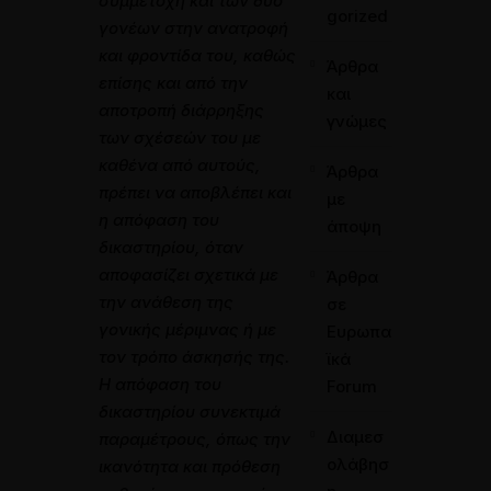
συμμετοχή και των δύο
gorized
γονέων στην ανατροφή
και φροντίδα του, καθώς
Άρθρα
επίσης και από την
και
αποτροπή διάρρηξης
γνώμες
των σχέσεών του με
καθένα από αυτούς,
Άρθρα
πρέπει να αποβλέπει και
με
η απόφαση του
άποψη
δικαστηρίου, όταν
αποφασίζει σχετικά με
Άρθρα
την ανάθεση της
σε
γονικής μέριμνας ή με
Ευρωπα
τον τρόπο άσκησής της.
ϊκά
Η απόφαση του
Forum
δικαστηρίου συνεκτιμά
Διαμεσ
παραμέτρους, όπως την
ολάβησ
ικανότητα και πρόθεση