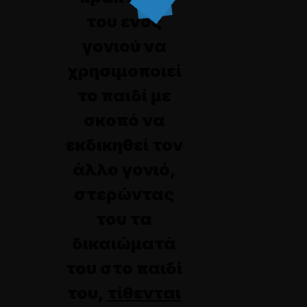
του ενός
γονιού να
χρησιμοποιεί
το παιδί με
σκοπό να
εκδικηθεί τον
άλλο γονιό,
στερώντας
του τα
δικαιώματά
του στο παιδί
του,
τίθενται