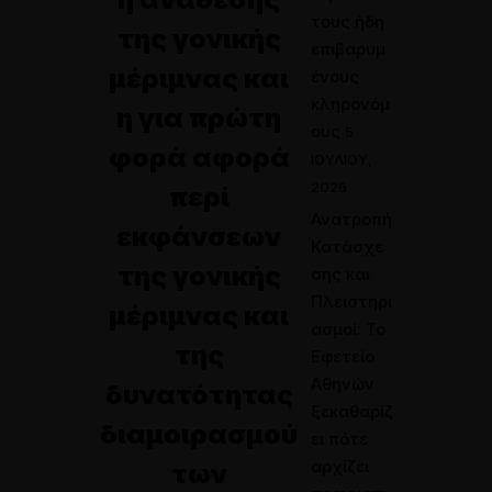
τους ήδη
της γονικής
επιβαρυμ
μέριμνας και
ένους
κληρονόμ
η για πρώτη
ους
5
φορά αφορά
ΙΟΥΛΊΟΥ,
2026
περί
Ανατροπή
εκφάνσεων
Κατάσχε
της γονικής
σης και
Πλειστηρι
μέριμνας και
ασμοί: Το
της
Εφετείο
Αθηνών
δυνατότητας
ξεκαθαρίζ
διαμοιρασμού
ει πότε
αρχίζει
των