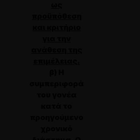
ως
προϋπόθεση
και κριτήριο
για την
ανάθεση της
επιμέλειας.
β) Η
συμπεριφορά
του γονέα
κατά το
προηγούμενο
χρονικό
διάστημα.
Ο