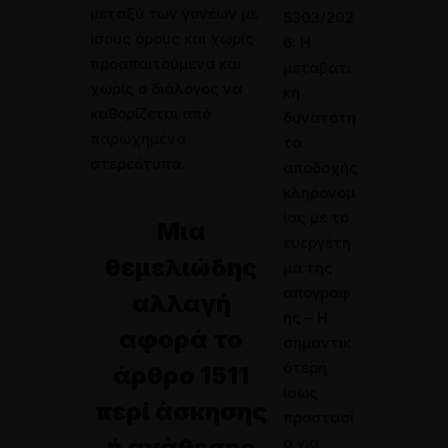
μεταξύ των γονέων με
5303/202
ίσους όρους και χωρίς
6: Η
προαπαιτούμενα και
μεταβατι
χωρίς ο διάλογος να
κή
καθορίζεται από
δυνατότη
παρωχημένα
τα
στερεότυπα.
αποδοχής
κληρονομ
ίας με το
Μια
ευεργέτη
θεμελιώδης
μα της
απογραφ
αλλαγή
ής – Η
αφορά το
σημαντικ
ότερη
άρθρο 1511
ίσως
περί άσκησης
προστασί
ή ανάθεσης
α για