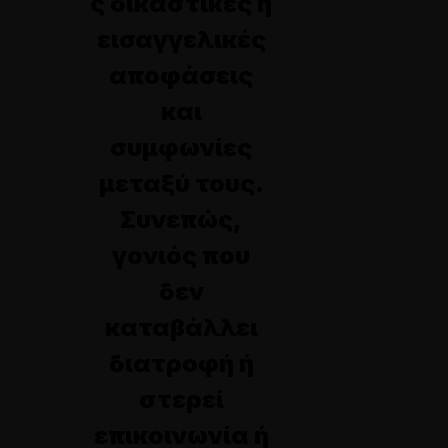
ς δικαστικές ή
εισαγγελικές
αποφάσεις
και
συμφωνίες
μεταξύ τους.
Συνεπώς,
γονιός που
δεν
καταβάλλει
διατροφή ή
στερεί
επικοινωνία ή