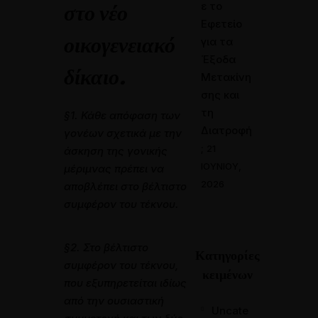
στο νέο
ε το
Εφετείο
οικογενειακό
για τα
Έξοδα
δίκαιο.
Μετακίνη
σης και
τη
§1. Κάθε απόφαση των
Διατροφή
γονέων σχετικά με την
;
21
άσκηση της γονικής
ΙΟΥΝΊΟΥ,
μέριμνας πρέπει να
2026
αποβλέπει στο βέλτιστο
συμφέρον του τέκνου.
§2. Στο βέλτιστο
Κατηγορίες
συμφέρον του τέκνου,
κειμένων
που εξυπηρετείται ιδίως
από την ουσιαστική
Uncate