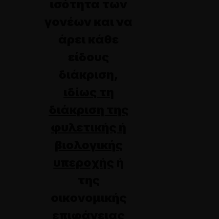
ισότητα των
γονέων και να
άρει κάθε
είδους
διάκριση,
ιδίως τη
διάκριση της
φυλετικής ή
βιολογικής
υπεροχής
ή
της
οικονομικής
επιφάνειας