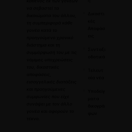
η
καθενός εκ των γονέων
να σεβαστεί τα
Δικαστι
δικαιώματα του άλλου,
κές
τη συμπεριφορά κάθε
Αποφάσ
γονέα κατά το
εις
προηγούμενο χρονικό
διάστημα και τη
Συνταξι
συμμόρφωσή του με τις
οδοτικά
νόμιμες υποχρεώσεις
του, δικαστικές
Τελευτ
αποφάσεις,
αία νέα
εισαγγελικές διατάξεις
και προηγούμενες
Υποδείγ
συμφωνίες που είχε
ματα
συνάψει με τον άλλο
δικογρά
γονέα και αφορούν το
φων
τέκνο.