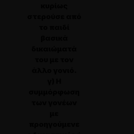
κυρίως
στερούσε από
το παιδί
βασικά
δικαιώματά
του με τον
άλλο γονιό.
γ) Η
συμμόρφωση
των γονέων
με
προηγούμενε