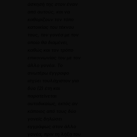
άσκησή της στον έναν
από αυτούς, και να
καθορίζουν τον τόπο
κατοικίας του τέκνου
τους, τον γονέα με τον
οποίο θα διαμένει,
καθώς και τον τρόπο
επικοινωνίας του με τον
άλλο γονέα. Το
ανωτέρω έγγραφο
ισχύει τουλάχιστον για
δύο (2) έτη και
παρατείνεται
αυτοδικαίως, εκτός αν
κάποιος από τους δύο
γονείς δηλώσει
εγγράφως στον άλλο
γονέα, πριν τη λήξη του