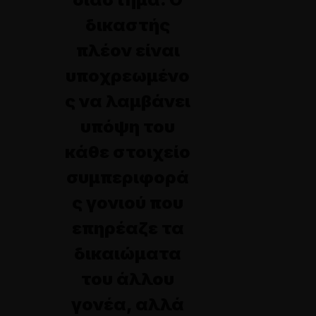
δικαστής
πλέον είναι
υποχρεωμένο
ς να λαμβάνει
υπόψη του
κάθε στοιχείο
συμπεριφορά
ς γονιού που
επηρέαζε τα
δικαιώματα
του άλλου
γονέα, αλλά