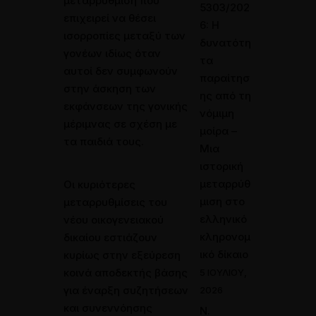
μεταρρύθμιση που
5303/202
επιχειρεί να θέσει
6: Η
ισορροπίες μεταξύ των
δυνατότη
γονέων ιδίως όταν
τα
αυτοί δεν συμφωνούν
παραίτησ
στην άσκηση των
ης από τη
εκφάνσεων της γονικής
νόμιμη
μέριμνας σε σχέση με
μοίρα –
τα παιδιά τους.
Μια
ιστορική
μεταρρύθ
Οι κυριότερες
μιση στο
μεταρρυθμίσεις του
ελληνικό
νέου οικογενειακού
κληρονομ
δικαίου εστιάζουν
ικό δίκαιο
κυρίως στην εξεύρεση
κοινά αποδεκτής βάσης
5 ΙΟΥΛΊΟΥ,
για έναρξη συζητήσεων
2026
και συνεννόησης
Ν.