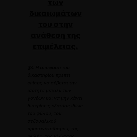
των
δικαιωμάτων
του στην
ανάθεση της
επιμέλειας.
§3.
Η απόφαση του
δικαστηρίου πρέπει
επίσης να σέβεται την
ισότητα μεταξύ των
γονέων και να μην κάνει
διακρίσεις εξαιτίας ιδίως
του φύλου, του
σεξουαλικού
προσανατολισμού, της
φυλής, της γλώσσας,