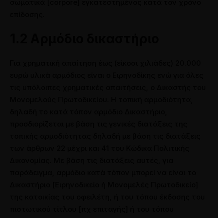
σωματικά [corpore] εγκατεστημένος κατά τον χρόνο
επίδοσης.
1.2 Αρμόδιο δικαστήριο
Για χρηματική απαίτηση έως (είκοσι χιλιάδες) 20.000
ευρώ υλικά αρμόδιος είναι ο Ειρηνοδίκης ενώ για όλες
τις υπόλοιπες χρηματικές απαιτήσεις, ο Δικαστής του
Μονομελούς Πρωτοδικείου. Η τοπική αρμοδιότητα,
δηλαδή το κατά τόπον αρμόδιο Δικαστήριο,
προσδιορίζεται με βάση τις γενικές διατάξεις της
τοπικής αρμοδιότητας δηλαδή με βάση τις διατάξεις
των άρθρων 22 μέχρι και 41 του Κώδικα Πολιτικής
Δικονομίας. Με βάση τις διατάξεις αυτές, για
παράδειγμα, αρμόδιο κατά τόπον μπορεί να είναι το
Δικαστήριο [Ειρηνοδικείο ή Μονομελές Πρωτοδικείο]
της κατοικίας του οφειλέτη, ή του τόπου έκδοσης του
πιστωτικού τίτλου [πχ επιταγής] ή του τόπου