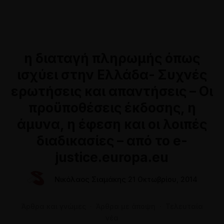
Online Ραντεβού
Αθήνα: 211 8000764
Θεσσαλονίκη: 2310 528118
η διαταγή πληρωμής όπως
ισχύει στην Ελλάδα- Συχνές
ερωτήσεις και απαντήσεις – Οι
προϋποθέσεις έκδοσης, η
άμυνα, η έφεση και οι λοιπές
διαδικασίες – από το e-
justice.europa.eu
Νικόλαος Σιαμάκης
21 Οκτωβρίου, 2014
Άρθρα και γνώμες
·
Άρθρα με άποψη
·
Τελευταία
νέα