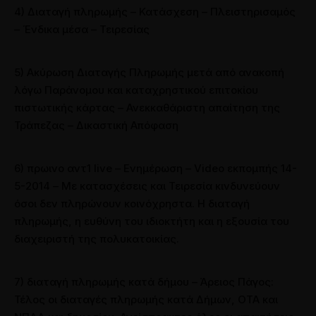
4)
Διαταγή πληρωμής – Κατάσχεση – Πλειστηρισαμός
– Ένδικα μέσα – Τειρεσίας
5)
Ακύρωση Διαταγής Πληρωμής μετά από ανακοπή
λόγω Παράνομου και καταχρηστικού επιτοκίου
πιστωτικής κάρτας – Ανεκκαθάριστη απαίτηση της
Τράπεζας – Δικαστική Απόφαση
6)
πρωινο αντ1 live – Ενημέρωση – Video εκπομπής 14-
5-2014 – Με κατασχέσεις και Τειρεσία κινδυνεύουν
όσοι δεν πληρώνουν κοινόχρηστα. Η διαταγή
πληρωμής, η ευθύνη του ιδιοκτήτη και η εξουσία του
διαχειριστή της πολυκατοικίας
.
7)
διαταγή πληρωμής κατά δήμου – Άρειος Πάγος:
Τέλος οι διαταγές πληρωμής κατά Δήμων, ΟΤΑ και