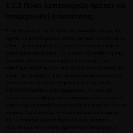
1.3.3 Πόσο λεπτομερώς πρέπει να
τεκμηριωθεί η απαίτηση;
Στην αίτηση για την έκδοση της διαταγής πληρωμής
πρέπει να προσδιορίζεται έστω και πολύ συνοπτικά το
είδος της δικαιοπραξίας από την οποία γεννήθηκε η
οφειλόμενη απαίτηση (= το χρέος), πχ απαίτηση από
σύμβαση δανείου, από σύμβαση πώλησης, από
οφειλόμενα μισθώματα, από ανεξόφλητη επιταγή. Το
είδος της σύμβασης ή της δικαιοπραξίας γενικότερα,
αποτελεί και την αιτία πληρωμής, για την οποία
ειδικότερα πρέπει να αναφέρεται και το χρονικό
σημείο που γεννήθηκε, για παράδειγμα πότε έπρεπε ο
οφειλέτης να καταβάλει το αιτούμενο ποσό και δεν το
έπραξε. Στη συνέχεια, η αίτηση πρέπει να αναφέρει
και τα προσκομιζόμενα έγγραφα, από τα οποία,
σύμφωνα με την αίτηση, προκύπτει η απαίτηση ως