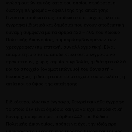
γνώση αυτών αυτός κατά του οποίου στρέφεται η
διαταγή πληρωμής – οφειλέτης της απαίτησης.
Γίνονται αποδεκτά ως αποδεικτικά στοιχεία, όλα τα
έγγραφα (ιδιωτικά και δημόσια) που έχουν αποδεικτική
δύναμη σύμφωνα με τα άρθρα 432 – 465 του Κώδικα
Πολιτικής Δικονομίας, συμπεριλαμβανομένων των
χρεογράφων (πχ επιταγή, συναλλαγματική). Είναι
απαραίτητο από τα αποδεικτικά αυτά έγγραφα να
προκύπτουν, χωρίς καμμία αμφιβολία, η ιδιότητα αλλά
και τα στοιχεία [ονοματεπώνυμο] του δανειστή –
δικαιούχου, η ιδιότητα και τα στοιχεία του οφειλέτη, η
αιτία και το ύψος της απαίτησης.
Ειδικότερα, ιδιωτικό έγγραφο, θεωρείται κάθε έγγραφο
το οποίο δεν είναι δημόσιο και για να έχει αποδεικτική
δύναμη, σύμφωνα με το άρθρο 443 του Κώδικα
Πολιτικής Δικονομίας, πρέπει να έχει την ιδιόχειρη
υπογραφή του εκδότη ενώ εκδότης θεωρείται εκείνος