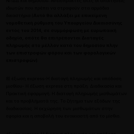
ΝΠΔΔ και δημοσίου. Ανείσπρακτες όλες οι απαιτήσεις
ιδιωτών που πρέπει να στραφούν στα αρμόδια
δικαστήρια
(
Αυτό θα αλλάξει με επικείμενη
νομοθετική ρύθμιση του Υπουργείου Δικαιοσύνης
εντός του 2014, σε συμμόρφωση με ευρωπαική
οδηγία, οπότε θα επιτρέπονται Διαταγές
πληρωμής στο μέλλον κατά του δημοσίου πλην
των επιστροφών φόρου και των φορολογικών
επιστροφών)
8)
έξωση express-Η διαταγή πληρωμής και απόδοση
μισθίου- Η έξωση express στη πράξη. Διαδικασία και
Πρακτική εφαρμογή. Η διαταγή πληρωμής μισθωμάτων
και το προβλήματά της. Το ζήτημα των εξόδων της
διαδικασίας. Η εκχώρηση των μισθωμάτων στην
εφορία και η αποβολή του ενοικιαστή από το μίσθιο.