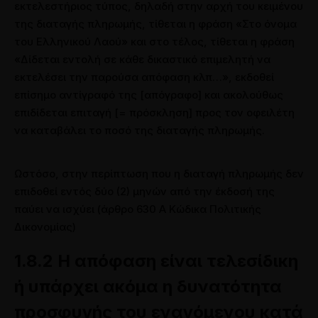
εκτελεστήριος τύπος, δηλαδή στην αρχή του κειμένου
της διαταγής πληρωμής, τίθεται η φράση «Στο όνομα
του Ελληνικού Λαού» και στο τέλος, τίθεται η φράση
«Δίδεται εντολή σε κάθε δικαστικό επιμελητή να
εκτελέσει την παρούσα απόφαση κλπ…», εκδοθεί
επίσημο αντίγραφό της [απόγραφο] και ακολούθως
επιδίδεται επιταγή [= πρόσκληση] προς τον οφειλέτη
να καταβάλει το ποσό της διαταγής πληρωμής.
Ωστόσο, στην περίπτωση που η διαταγή πληρωμής δεν
επιδοθεί εντός δύο (2) μηνών από την έκδοσή της
παύει να ισχύει (άρθρο 630 Α Κώδικα Πολιτικής
Δικονομίας)
1.8.2 Η απόφαση είναι τελεσίδικη
ή υπάρχει ακόμα η δυνατότητα
προσφυγής του εναγόμενου κατά