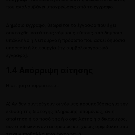
που αναλαμβάνει υποχρεώσεις από το έγγραφο.
Δημόσιο έγγραφο, θεωρείται το έγγραφο που έχει
συνταχθεί κατά τους νόμιμους τύπους από δημόσιο
υπάλληλο ή λειτουργό ή πρόσωπο που ασκεί δημόσια
υπηρεσία ή λειτουργία [πχ συμβολαιογραφικά
έγγραφα].
1.4 Απόρριψη αίτησης
Η αίτηση απορρίπτεται:
Α) Αν δεν συντρέχουν οι νόμιμες προϋποθέσεις για την
έκδοση της διαταγής πληρωμής: επομένως, αν η
απαίτηση ή το ποσό της ή ο οφειλέτης ή ο δικαιούχος,
δεν αποδεικνύνονται αμέσως και χωρίς αμφιβολία από
τα συνυποβαλλόμενα έγγραφα, ή