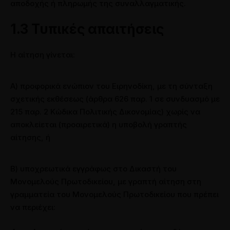
αποδοχής ή πληρωμής της συναλλαγματικής.
1.3 Τυπικές απαιτήσεις
Η αίτηση γίνεται:
Α) προφορικά ενώπιον του Ειρηνοδίκη, με τη σύνταξη
σχετικής εκθέσεως (άρθρα 626 παρ. 1 σε συνδυασμό με
215 παρ. 2 Κώδικα Πολιτικής Δικονομίας) χωρίς να
αποκλείεται (προαιρετικά) η υποβολή γραπτής
αίτησης, ή
Β) υποχρεωτικά εγγράφως στο Δικαστή του
Μονομελούς Πρωτοδικείου, με γραπτή αίτηση στη
γραμματεία του Μονομελούς Πρωτοδικείου που πρέπει
να περιέχει: