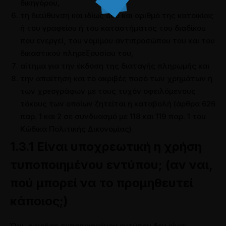
δικηγόρου,
τη διεύθυνση και ιδίως οδό και αριθμό της κατοικίας
ή του γραφείου ή του καταστήματος του διαδίκου
που ενεργεί, του νομίμου αντιπροσώπου του και του
δικαστικού πληρεξουσίου του,
αίτημα για την έκδοση της διαταγής πληρωμής και
την απαίτηση και το ακριβές ποσό των χρημάτων ή
των χρεογράφων με τους τυχόν οφειλόμενους
τόκους των οποίων ζητείται η καταβολή (άρθρα 626
παρ. 1 και 2 σε συνδυασμό με 118 και 119 παρ. 1 του
Κώδικα Πολιτικής Δικονομίας)
1.3.1 Είναι υποχρεωτική η χρήση
τυποποιημένου εντύπου; (αν ναι,
πού μπορεί να το προμηθευτεί
κάποιος;)
Όχι, η χρήση τυποποιημένου εντύπου δεν είναι