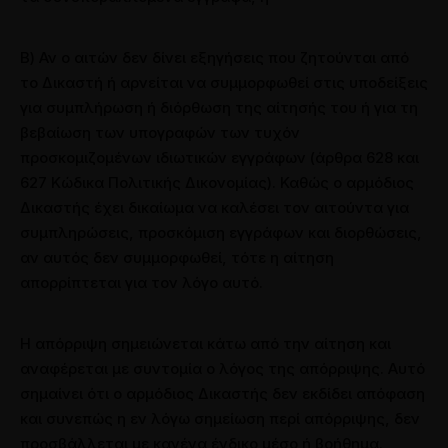
Β) Αν ο αιτών δεν δίνει εξηγήσεις που ζητούνται από
το Δικαστή ή αρνείται να συμμορφωθεί στις υποδείξεις
για συμπλήρωση ή διόρθωση της αίτησής του ή για τη
βεβαίωση των υπογραφών των τυχόν
προσκομιζομένων ιδιωτικών εγγράφων (άρθρα 628 και
627 Κώδικα Πολιτικής Δικονομίας). Καθώς ο αρμόδιος
Δικαστής έχει δικαίωμα να καλέσει τον αιτούντα για
συμπληρώσεις, προσκόμιση εγγράφων και διορθώσεις,
αν αυτός δεν συμμορφωθεί, τότε η αίτηση
απορρίπτεται για τον λόγο αυτό.
Η απόρριψη σημειώνεται κάτω από την αίτηση και
αναφέρεται με συντομία ο λόγος της απόρριψης. Αυτό
σημαίνει ότι ο αρμόδιος Δικαστής δεν εκδίδει απόφαση
και συνεπώς η εν λόγω σημείωση περί απόρριψης, δεν
προσβάλλεται με κανένα ένδικο μέσο ή βοήθημα.