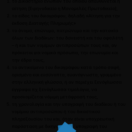
το Δικαστήριο ενώπιον του οποίου απευθύνεται η
αίτηση [Ειρηνοδικείο η Μονομελές Πρωτοδικείο],
το είδος του δικογράφου, δηλαδή «Αίτηση για την
έκδοση Διαταγής Πληρωμής»
το όνομα, επώνυμο, πατρώνυμο και την κατοικία
όλων των διαδίκων: του δανειστή και του οφειλέτη
– ή και των νομίμων αντιπροσώπων τους και, αν
πρόκειται για νομικά πρόσωπα, την επωνυμία και
την έδρα τους,
το αντικείμενο του δικογράφου κατά τρόπο σαφή,
ορισμένο και ευσύνοπτο, ευανάγνωστο, γραμμένο
στην ελληνική γλώσσα, ή αν περιέχει ξενόγλωσσα
έγγραφα πχ ξενόγλωσσα τιμολόγια, να
προσκομίζεται νόμιμη μετάφρασή τους,
τη χρονολογία και την υπογραφή του διαδίκου ή του
νομίμου αντιπροσώπου ή του δικαστικού
πληρεξουσίου του και, όταν είναι υποχρεωτική
παράσταση με δικηγόρο, την υπογραφή του