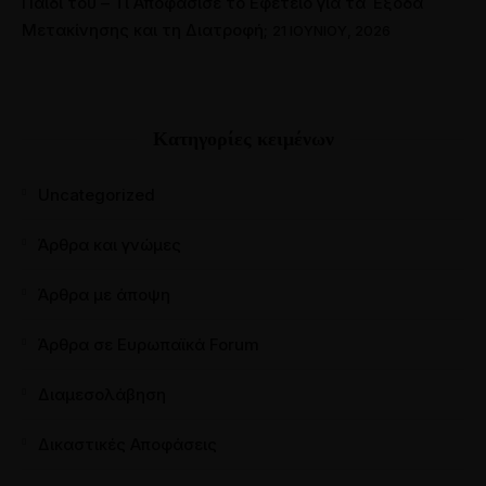
Παιδί του – Τι Αποφάσισε το Εφετείο για τα Έξοδα
Μετακίνησης και τη Διατροφή;
21 ΙΟΥΝΊΟΥ, 2026
Κατηγορίες κειμένων
Uncategorized
Άρθρα και γνώμες
Άρθρα με άποψη
Άρθρα σε Ευρωπαϊκά Forum
Διαμεσολάβηση
Δικαστικές Αποφάσεις