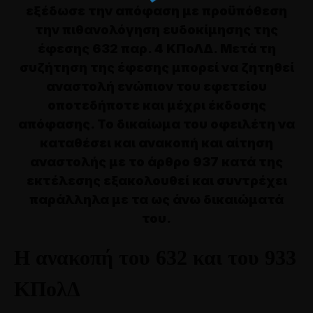
εξέδωσε την απόφαση με προϋπόθεση
την πιθανολόγηση ευδοκίμησης της
έφεσης 632 παρ. 4 ΚΠοΛΔ. Μετά τη
συζήτηση της έφεσης μπορεί να ζητηθεί
αναστολή ενώπιον του εφετείου
οποτεδήποτε και μέχρι έκδοσης
απόφασης. Το δικαίωμα του οφειλέτη να
καταθέσει και ανακοπή και αίτηση
αναστολής με το άρθρο 937 κατά της
εκτέλεσης εξακολουθεί και συντρέχει
παράλληλα με τα ως άνω δικαιώματά
του.
Η ανακοπή του 632 και του 933
ΚΠολΔ