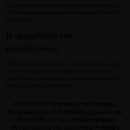
9) Προβλέπεται πλέον η δυνατότητα να σωρευθούν
στο ίδιο δικόγραφο η ανακοπή του άρθρου 632 και του
933 ΚΠολΔ.
Η ερημοδικία του
ανακόπτοντος
10) Ως προς την ερημοδικία του ανακόπτοντος, ισχύει
πλέον το τεκμήριο της απόρριψης της ανακοπής,
χωρίς έλεγχο και εξέταση της ουσίας της υποθέσεως,
όπως ίσχυε κατά το παρελθόν.
ΠΡΟΣΟΧΗ! Τι γίνεται με τις διαταγές
πληρωμής που εξεδόθησαν μέχρι και την
31-12-2015, ως προς την δικονομική
αντιμετώπιση της ανακοπής; Η άποψή