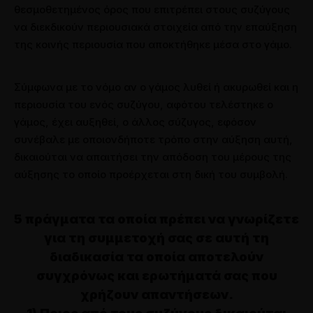
θεσμοθετημένος όρος που επιτρέπει στους συζύγους
να διεκδικούν περιουσιακά στοιχεία από την επαύξηση
της κοινής περιουσία που αποκτήθηκε μέσα στο γάμο.
Σύμφωνα με το νόμο αν ο γάμος λυθεί ή ακυρωθεί και η
περιουσία του ενός συζύγου, αφότου τελέστηκε ο
γάμος, έχει αυξηθεί, ο άλλος σύζυγος, εφόσον
συνέβαλε με οποιονδήποτε τρόπο στην αύξηση αυτή,
δικαιούται να απαιτήσει την απόδοση του μέρους της
αύξησης το οποίο προέρχεται στη δική του συμβολή.
5 πράγματα τα οποία πρέπει να γνωρίζετε
για τη συμμετοχή σας σε αυτή τη
διαδικασία τα οποία αποτελούν
συγχρόνως και ερωτήματά σας που
χρήζουν απαντήσεων.