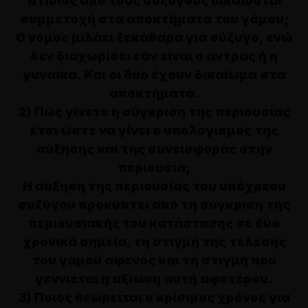
1) Ποιος από τους συζύγους δικαιούται
συμμετοχή στα αποκτήματα του γάμου;
Ο νόμος μιλάει ξεκάθαρα για σύζυγο, ενώ
δεν διαχωρίσει εάν είναι ο άντρας ή η
γυναίκα. Και οι δύο έχουν δικαίωμα στα
αποκτήματα.
2) Πώς γίνετε η σύγκριση της περιουσίας
έτσι ώστε να γίνει ο υπολογισμός της
αύξησης και της συνεισφοράς στην
περιουσία;
Η αύξηση της περιουσίας του υπόχρεου
συζύγου προκύπτει από τη σύγκριση της
περιουσιακής του κατάστασης σε δύο
χρονικά σημεία, τη στιγμή της τέλεσης
του γάμου αφενός και τη στιγμή που
γεννιέται η αξίωση αυτή αφετέρου.
3) Ποιος θεωρείται ο κρίσιμος χρόνος για