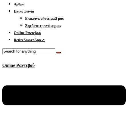
Άρθρα
Επικοινωνία
Επικοινωνήστε μαζί μας
Ζητήστε τη γνώμη μας
Online Ραντεβού
RetireSmart App ➚
Online Ραντεβού