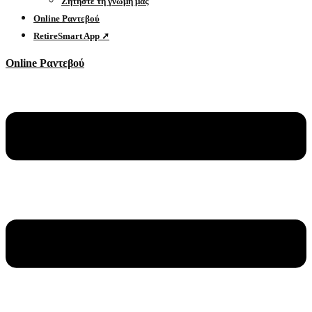
Ζητήστε τη γνώμη μας
Online Ραντεβού
RetireSmart App ➚
Online Ραντεβού