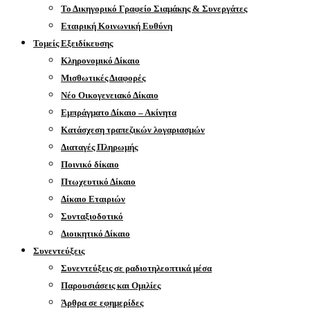
Το Δικηγορικό Γραφείο Σιαμάκης & Συνεργάτες
Εταιρική Κοινωνική Ευθύνη
Τομείς Εξειδίκευσης
Κληρονομικό Δίκαιο
Μισθωτικές Διαφορές
Νέο Οικογενειακό Δίκαιο
Εμπράγματο Δίκαιο – Ακίνητα
Κατάσχεση τραπεζικών λογαριασμών
Διαταγές Πληρωμής
Ποινικό δίκαιο
Πτωχευτικό Δίκαιο
Δίκαιο Εταιριών
Συνταξιοδοτικό
Διοικητικό Δίκαιο
Συνεντεύξεις
Συνεντεύξεις σε ραδιοτηλεοπτικά μέσα
Παρουσιάσεις και Ομιλίες
Άρθρα σε εφημερίδες