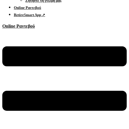
Ζητήστε τη γνώμη μας
Online Ραντεβού
RetireSmart App ➚
Online Ραντεβού