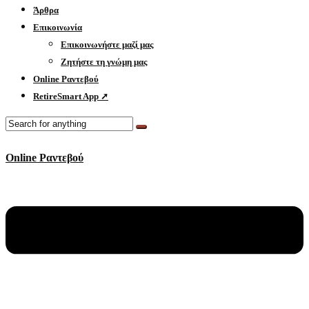
Άρθρα
Επικοινωνία
Επικοινωνήστε μαζί μας
Ζητήστε τη γνώμη μας
Online Ραντεβού
RetireSmart App ➚
Online Ραντεβού