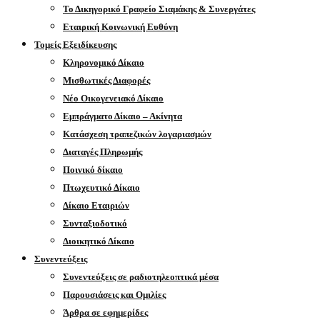
Το Δικηγορικό Γραφείο Σιαμάκης & Συνεργάτες
Εταιρική Κοινωνική Ευθύνη
Τομείς Εξειδίκευσης
Κληρονομικό Δίκαιο
Μισθωτικές Διαφορές
Νέο Οικογενειακό Δίκαιο
Εμπράγματο Δίκαιο – Ακίνητα
Κατάσχεση τραπεζικών λογαριασμών
Διαταγές Πληρωμής
Ποινικό δίκαιο
Πτωχευτικό Δίκαιο
Δίκαιο Εταιριών
Συνταξιοδοτικό
Διοικητικό Δίκαιο
Συνεντεύξεις
Συνεντεύξεις σε ραδιοτηλεοπτικά μέσα
Παρουσιάσεις και Ομιλίες
Άρθρα σε εφημερίδες