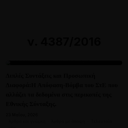
Online Ραντεβού
Αθήνα: 211 8000764
Θεσσαλονίκη: 2310 528118
ν. 4387/2016
23
Διπλές Συντάξεις και Προσωπική
ΜΆΙ
Διαφορά:Η Απόφαση-Βόμβα του ΣτΕ που
αλλάζει τα δεδομένα στις περικοπές της
Εθνικής Σύνταξης.
23 Μαΐου, 2026
Άρθρα και γνώμες
·
Άρθρα με άποψη
·
Τελευταία
νέα