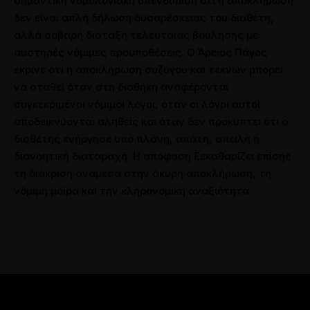
σημαντική νομολογιακή υπενθύμιση ότι η αποκλήρωση
δεν είναι απλή δήλωση δυσαρέσκειας του διαθέτη,
αλλά σοβαρή διάταξη τελευταίας βούλησης με
αυστηρές νόμιμες προϋποθέσεις. Ο Άρειος Πάγος
έκρινε ότι η αποκλήρωση συζύγου και τέκνων μπορεί
να σταθεί όταν στη διαθήκη αναφέρονται
συγκεκριμένοι νόμιμοι λόγοι, όταν οι λόγοι αυτοί
αποδεικνύονται αληθείς και όταν δεν προκύπτει ότι ο
διαθέτης ενήργησε υπό πλάνη, απάτη, απειλή ή
διανοητική διαταραχή. Η απόφαση ξεκαθαρίζει επίσης
τη διάκριση ανάμεσα στην άκυρη αποκλήρωση, τη
νόμιμη μοίρα και την κληρονομική αναξιότητα.