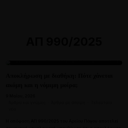
Online Ραντεβού
Αθήνα: 211 8000764
Θεσσαλονίκη: 2310 528118
ΑΠ 990/2025
09
Αποκλήρωση με διαθήκη: Πότε χάνεται
ΜΆΙ
ακόμη και η νόμιμη μοίρα;
9 Μαΐου, 2026
Άρθρα και γνώμες
·
Άρθρα με άποψη
·
Τελευταία
νέα
Η απόφαση ΑΠ 990/2025 του Αρείου Πάγου αποτελεί