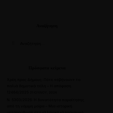
Αναζήτηση
Online Ραντεβού
Πρόσφατα κείμενα
Χρέη προς Δήμους: Πότε «σβήνουν» τα
παλιά δημοτικά τέλη – Η απόφαση
12464/2025
31 ΙΟΥΛΊΟΥ, 2026
Ν. 5303/2026: Η δυνατότητα παραίτησης
από τη νόμιμη μοίρα – Μια ιστορική
μεταρρύθμιση στο ελληνικό κληρονομικό