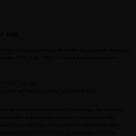
τικά μέσα
Επικοινωνία
Επικοινωνήστε μαζί μας
α ταε
Άρθρα
Ζητήστε τη γνώμη μας
τε την υπηρεσία για να μάθετε εάν θεμελιώνετε δικαίωμα
ρώην ΤΕΒΕ, ΤΣΑ, ΤΑΕ) . Πατήστε στο σύνδεσμο και
ν ΤΕΒΕ, ΤΣΑ ΤΑΕ
ΤΑΞΗΣ ΜΕ ΤΙΣ ΙΣΧΥΟΥΣΕΣ ΔΙΑΤΑΞΕΙΣ ΕΔΩ
σας ανακοινώσει ότι έχει επεξεργαστεί με τον πιο απλό
νου ο κάθε ενδιαφερόμενος να μπορέι να μάθει εάν
ει τη σύνταξή του, πότε μπορεί να βγει και σε ποια
α ακολουθήσει για να επιτύχει τη χορήγηση σε αυτόν