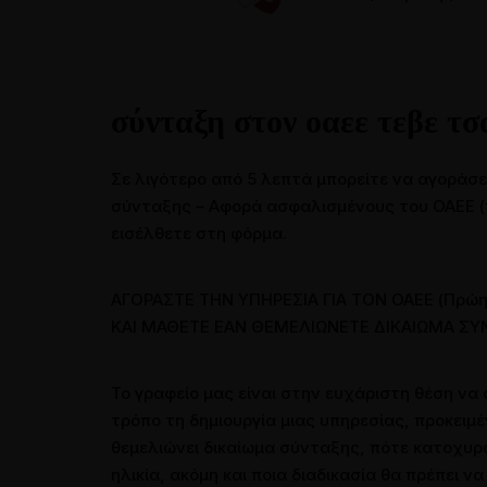
Συνεντεύξεις
Συνεντεύξεις σε ραδιοτηλεοπ
Παρουσιάσεις και Ομιλίες
σύνταξη στον οαεε τεβε τσ
Άρθρα σε εφημερίδες
Σε λιγότερο από 5 λεπτά μπορείτε να αγοράσε
σύνταξης – Αφορά ασφαλισμένους του ΟΑΕΕ (π
εισέλθετε στη φόρμα.
ΑΓΟΡΑΣΤΕ ΤΗΝ ΥΠΗΡΕΣΙΑ ΓΙΑ ΤΟN OAEE (Πρώη
ΚΑΙ ΜΑΘΕΤΕ ΕΑΝ ΘΕΜΕΛΙΩΝΕΤΕ ΔΙΚΑΙΩΜΑ ΣΥΝ
Το γραφείο μας είναι στην ευχάριστη θέση να 
τρόπο τη δημιουργία μιας υπηρεσίας, προκειμέ
θεμελιώνει δικαίωμα σύνταξης, πότε κατοχυρών
ηλικία, ακόμη και ποια διαδικασία θα πρέπει ν