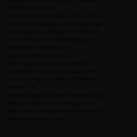
δίκαιο
5 ΙΟΥΛΊΟΥ, 2026
Ν. 5303/2026: Η μεταβατική δυνατότητα
αποδοχής κληρονομίας με το ευεργέτημα
της απογραφής – Η σημαντικότερη ίσως
προστασία για τους ήδη επιβαρυμένους
κληρονόμους
5 ΙΟΥΛΊΟΥ, 2026
Ανατροπή Κατάσχεσης και
Πλειστηριασμοί: Το Εφετείο Αθηνών
ξεκαθαρίζει πότε αρχίζει πραγματικά να
μετρά το έτος του άρθρου 1019 ΚΠολΔ
22
ΙΟΥΝΊΟΥ, 2026
Πατέρας Πλήρωνε 2.140€ τον Μήνα για να
Βλέπει το Παιδί του – Τι Αποφάσισε το
Εφετείο για τα Έξοδα Μετακίνησης και τη
Διατροφή;
21 ΙΟΥΝΊΟΥ, 2026