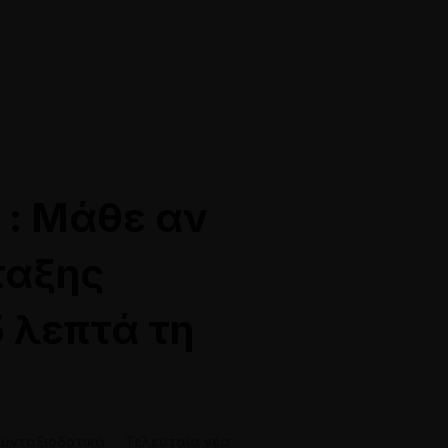
28118
info@siamakis-lawyers.gr
 : Μάθε αν
ταξης
 λεπτά τη
Online Ραντεβού
υνταξιοδοτικά
·
Τελευταία νέα