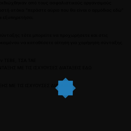
εκδιώχθηκαν από τους ασφαλιστικούς οργανσιμούς
στή ατάκα “περάστε αύριο που θα είναι ο αρμόδιος εδώ”
α εξυπηρετήσει.
σύνταξης τότε μπορείτε να προχωρήσετε και στις
ροκειμένου να καταθέσετε αίτηση για χορήγηση σύνταξης.
ν ΤΕΒΕ, ΤΣΑ ΤΑΕ
ΤΑΞΗΣ ΜΕ ΤΙΣ ΙΣΧΥΟΥΣΕΣ ΔΙΑΤΑΞΕΙΣ ΕΔΩ
ΗΣ ΜΕ ΤΙΣ ΙΣΧΥΟΥΣΕΣ ΔΙΑΤΑΞΕΙΣ