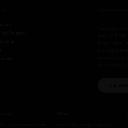
ηση
Online Ραντεβο
αφείο
Μπορείτε να 
ικά Θέματα
ΑΥΘΗΜΕΡΟΝ ψη
τεύξεις
Zoom, Meet, Vi
α
που χειρίζετα
απαραίτητο, 
ινωνία
γραφεία μας, 
Online 
ονίκη
Αθήνα
ν 1, 546 26 Θεσσαλονίκη
Λεωφ. Βασιλίσσης Σοφίας 110