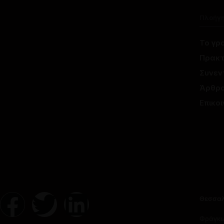
Πλοήγ
Το γρ
Πρακτ
Συνεν
Άρθρ
Επικο
Θεσσαλ
Φράγκω