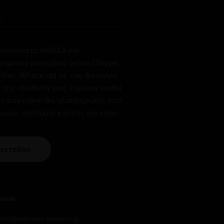
ύ
κανονίσετε ΑΜΕΣΑ και
φιακό ραντεβού online (Skype,
ber, What’s up) με τον δικηγόρο
ι την υπόθεσή σας. Εφόσον κριθεί
το ραντεβού θα ολοκληρωθεί στα
χωρίς επιπλέον κόστος για εσάς.
Ραντεβού
email
info@siamakis-lawyers.gr