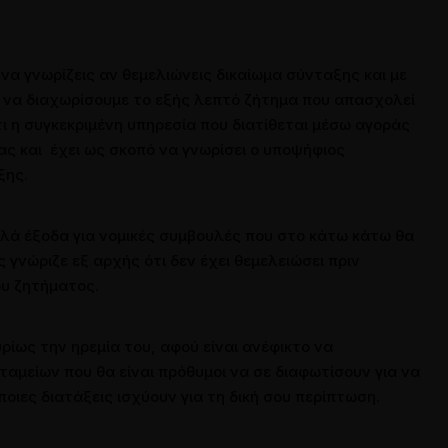
 να γνωρίζεις αν θεμελιώνεις δικαίωμα σύνταξης και με
αι να διαχωρίσουμε το εξής λεπτό ζήτημα που απασχολεί
ότι η συγκεκριμένη υπηρεσία που διατίθεται μέσω αγοράς
ς και έχει ως σκοπό να γνωρίσει ο υποψήφιος
ξης.
λά έξοδα για νομικές συμβουλές που στο κάτω κάτω θα
γνώριζε εξ αρχής ότι δεν έχει θεμελειώσει πριν
ου ζητήματος.
ρίως την ηρεμία του, αφού είναι ανέφικτο να
αμείων που θα είναι πρόθυμοι να σε διαφωτίσουν για να
ποιες διατάξεις ισχύουν για τη δική σου περίπτωση.