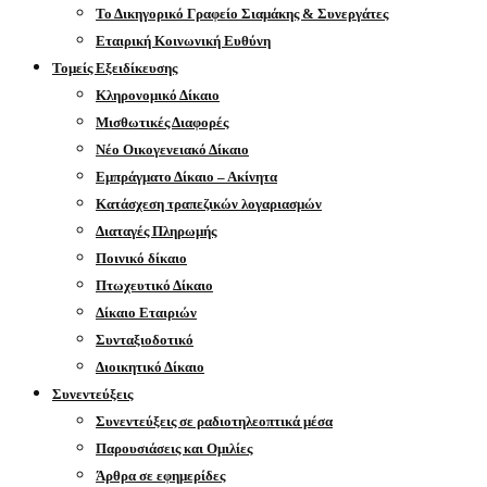
Το Δικηγορικό Γραφείο Σιαμάκης & Συνεργάτες
Εταιρική Κοινωνική Ευθύνη
Τομείς Εξειδίκευσης
Κληρονομικό Δίκαιο
Μισθωτικές Διαφορές
Νέο Οικογενειακό Δίκαιο
Εμπράγματο Δίκαιο – Ακίνητα
Κατάσχεση τραπεζικών λογαριασμών
Διαταγές Πληρωμής
Ποινικό δίκαιο
Πτωχευτικό Δίκαιο
Δίκαιο Εταιριών
Συνταξιοδοτικό
Διοικητικό Δίκαιο
Συνεντεύξεις
Συνεντεύξεις σε ραδιοτηλεοπτικά μέσα
Παρουσιάσεις και Ομιλίες
Άρθρα σε εφημερίδες