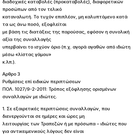
διαδοχικές καταβολές (προκαταβολές), διαφορετικών
προσώπων από τον τελικό
καταναλωτή. Το τυχόν επιπλέον, μη καλυπτόμενο κατά
τα ως άνω ποσό, εξοφλείται
με βάση τις διατάξεις της παρούσας, εφόσον η συνολική
αξία της συναλλαγής
υπερβαίνει το ισχύον όριο (π.χ. αγορά αγαθών από ιδιώτη
μέσω «λίστας γάμου»
κ.λπ.).
Αρθρο 3
Ρυθμίσεις επί ειδικών περιπτώσεων
ΠΟΛ. 1027/9-2-2011: Τρόπος εξόφλησης ορισμένων
συναλλαγών με ιδιώτες.
1. Σε εξαιρετικές περιπτώσεις συναλλαγών, που
διενεργούνται σε ημέρες και ώρες μη
λειτουργίας των Τραπεζών ή με πρόσωπα – ιδιώτες που
για αντικειμενικούς λόγους δεν είναι