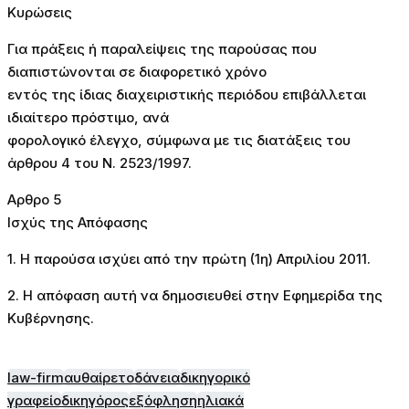
Κυρώσεις
Για πράξεις ή παραλείψεις της παρούσας που
διαπιστώνονται σε διαφορετικό χρόνο
εντός της ίδιας διαχειριστικής περιόδου επιβάλλεται
ιδιαίτερο πρόστιμο, ανά
φορολογικό έλεγχο, σύμφωνα με τις διατάξεις του
άρθρου 4 του Ν. 2523/1997.
Αρθρο 5
Ισχύς της Απόφασης
1. Η παρούσα ισχύει από την πρώτη (1η) Απριλίου 2011.
2. Η απόφαση αυτή να δημοσιευθεί στην Εφημερίδα της
Κυβέρνησης.
law-firm
αυθαίρετο
δάνεια
δικηγορικό
γραφείο
δικηγόρος
εξόφληση
ηλιακά