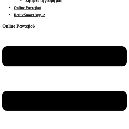
Ζητήστε τη γνώμη μας
Online Ραντεβού
RetireSmart App ➚
Online Ραντεβού