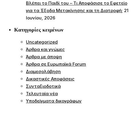
Βλέπει το Παιδί του – Τι Αποφάσισε το Εφετείο
για τα Έξοδα Μετακίνησης και τη Διατροφή;
21
Ιουνίου, 2026
Κατηγορίες κειμένων
Uncategorized
Άρθρα και γνώμες
Άρθρα με άποψη
Άρθρα σε Ευρωπαϊκά Forum
Διαμεσολάβηση
Δικαστικές Αποφάσεις
Συνταξιοδοτικά
Τελευταία νέα
Υποδείγματα δικογράφων