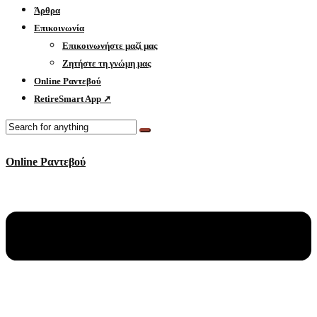
Άρθρα
Επικοινωνία
Επικοινωνήστε μαζί μας
Ζητήστε τη γνώμη μας
Online Ραντεβού
RetireSmart App ➚
Online Ραντεβού