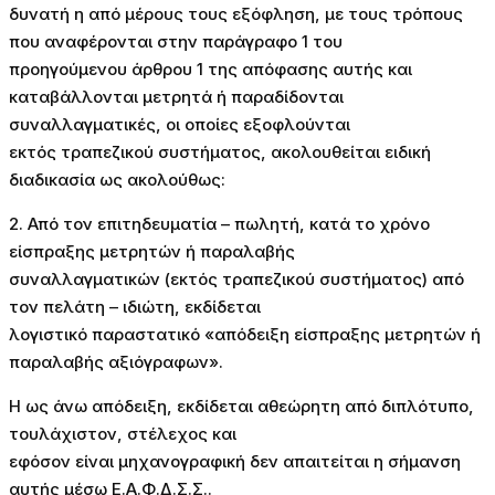
δυνατή η από μέρους τους εξόφληση, με τους τρόπους
που αναφέρονται στην παράγραφο 1 του
προηγούμενου άρθρου 1 της απόφασης αυτής και
καταβάλλονται μετρητά ή παραδίδονται
συναλλαγματικές, οι οποίες εξοφλούνται
εκτός τραπεζικού συστήματος, ακολουθείται ειδική
διαδικασία ως ακολούθως:
2. Από τον επιτηδευματία – πωλητή, κατά το χρόνο
είσπραξης μετρητών ή παραλαβής
συναλλαγματικών (εκτός τραπεζικού συστήματος) από
τον πελάτη – ιδιώτη, εκδίδεται
λογιστικό παραστατικό «απόδειξη είσπραξης μετρητών ή
παραλαβής αξιόγραφων».
Η ως άνω απόδειξη, εκδίδεται αθεώρητη από διπλότυπο,
τουλάχιστον, στέλεχος και
εφόσον είναι μηχανογραφική δεν απαιτείται η σήμανση
αυτής μέσω Ε.Α.Φ.Δ.Σ.Σ..