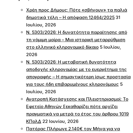
Χρέη προς Δήμους: Πότε «σβήνουν» τα παλιά
δημοτικά τέλη – Η απόφαση 12464/2025
31
Ιουλίου, 2026
Ν. 5303/2026: Η δυνατότητα παραίτησης από
τη νόμιμη μοίρα – Μια ιστορική μεταρρύθμιση
στο ελληνικό κληρονομικό δίκαιο
5 Ιουλίου,
2026
Ν. 5303/2026: Η μεταβατική δυνατότητα
αποδοχής κληρονομίας με το ευεργέτημα της
απογραφής – Η σημαντικότερη ίσως προστασία
για τους ήδη επιβαρυμένους κληρονόμους
5
Ιουλίου, 2026
Ανατροπή Κατάσχεσης και Πλειστηριασμοί: Το
Εφετείο Αθηνών ξεκαθαρίζει πότε αρχίζει
πραγματικά να μετρά το έτος του άρθρου 1019
ΚΠολΔ
22 Ιουνίου, 2026
Πατέρας Πλήρωνε 2.140€ τον Μήνα για να