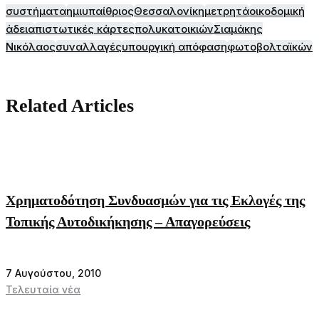
συστήματα
ημιυπαίθριος
Θεσσαλονίκη
μετρητά
οικοδομική
άδεια
πιστωτικές κάρτες
πολυκατοικιών
Σιαμάκης
Νικόλαος
συναλλαγές
υπουργική απόφαση
φωτοβολταϊκών
Related Articles
Χρηματοδότηση Συνδυασμών για τις Εκλογές της
Τοπικής Αυτοδικήκησης – Απαγορεύσεις
7 Αυγούστου, 2010
Τελευταία νέα