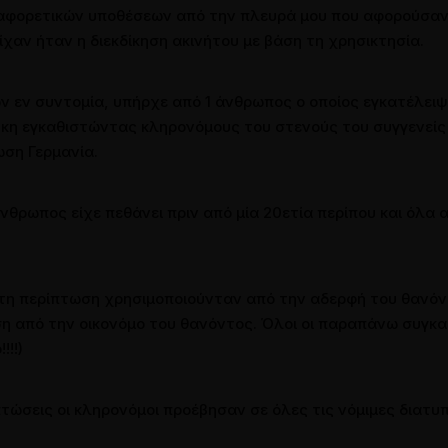
διαφορετικών υποθέσεων από την πλευρά μου που αφορούσαν
είχαν ήταν η διεκδίκηση ακινήτου με βάση τη χρησικτησία.
ν εν συντομία, υπήρχε από 1 άνθρωπος ο οποίος εγκατέλειψ
αθήκη εγκαθιστώντας κληρονόμους του στενούς του συγγενείς
ωση Γερμανία.
άνθρωπος είχε πεθάνει πριν από μία 20ετία περίπου και όλα
ώτη περίπτωση χρησιμοποιούνταν από την αδερφή του θανόν
ση από την οικονόμο του θανόντος. Όλοι οι παραπάνω συγκ
!!)
ιπτώσεις οι κληρονόμοι προέβησαν σε όλες τις νόμιμες διατ