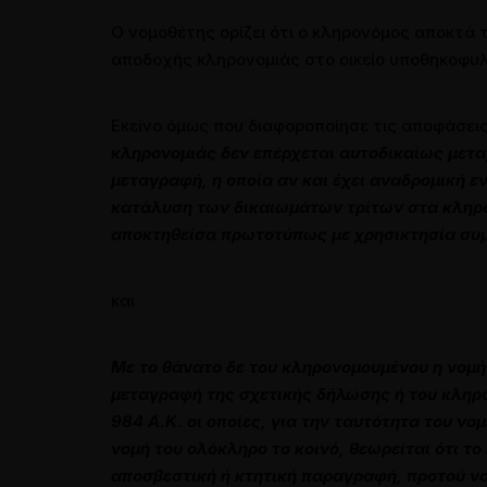
Ο νομοθέτης ορίζει ότι ο κληρονόμος αποκτά 
αποδοχής κληρονομιάς στο οικείο υποθηκοφυλ
Εκείνο όμως που διαφοροποίησε τις αποφάσει
κληρονομιάς δεν επέρχεται αυτοδικαίως μεταβ
μεταγραφή, η οποία αν και έχει αναδρομική 
κατάλυση των δικαιωμάτων τρίτων στα κληρο
αποκτηθείσα πρωτοτύπως με χρησικτησία συ
και
Με το θάνατο δε του κληρονοµουµένου η νοµή 
µεταγραφή της σχετικής δήλωσης ή του κληρο
984 Α.Κ. οι οποίες, για την ταυτότητα του ν
νοµή του ολόκληρο το κοινό, θεωρείται ότι τ
αποσβεστική ή κτητική παραγραφή, προτού να 