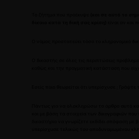
Το ζήτημα που προέκυψε
(και σε αυτό το σημ
δίκαιο κατά τη δική σας κρίση)
είναι αν και 
Ο νόμος προστατεύει τόσο το κληρονομικό δικ
Ο δικαστής σε όλες τις περιπτώσεις προβλημ
καθώς και την πραγματική κατάσταση που είχ
Εσείς ποιο θεωρείται ότι υπερίσχυσε ; Γράψτε
Πάντως για να ολοκληρώσω το άρθρο αυτό και
και με βάση τα στοιχεία των δικογραφιών που
δικαστήριο να γνωρίζετε εκδίδει απόφαση με β
υπερίσχυσε τελικώς του αποδυναμωμένου κλη