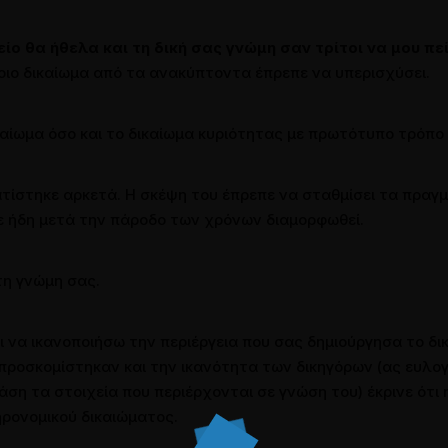
είο θα ήθελα και τη δική σας γνώμη σαν τρίτοι να μου πε
ποιο δικαίωμα από τα ανακύπτοντα έπρεπε να υπερισχύσει.
αίωμα όσο και το δικαίωμα κυριότητας με πρωτότυπο τρόπο κ
ατίστηκε αρκετά. Η σκέψη του έπρεπε να σταθμίσει τα πραγ
ε ήδη μετά την πάροδο των χρόνων διαμορφωθεί.
 τη γνώμη σας.
 να ικανοποιήσω την περιέργεια που σας δημιούργησα το δι
 προσκομίστηκαν και την ικανότητα των δικηγόρων (ας ευλογ
άση τα στοιχεία που περιέρχονται σε γνώση του) έκρινε ότι
ρονομικού δικαιώματος.