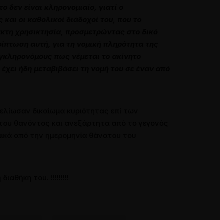
 δεν είναι κληρονοµιαίο, γιατί ο
αι οι καθολικοί διάδοχοί του, που το
ακτη χρησικτησία, προσµετρώντας στο δικό
ρίπτωση αυτή, για τη νοµική πληρότητα της
γκληρονόµους πως νέµεται το ακίνητο
 έχει ήδη µεταβιβάσει τη νοµή του σε έναν από
ελίωσαν δικαίωμα κυριότητας επί των
του θανόντος και ανεξάρτητα από το γεγονός
μικά από την ημερομηνία θάνατου του
θήκη του. !!!!!!!!!