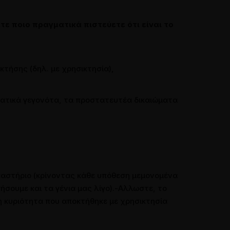
ίτε ποιο πραγματικά πιστεύετε ότι είναι το
τήσης (δηλ. με χρησικτησία),
ματικά γεγονότα, τα προστατευτέα δικαιώματα
καστήριο (κρίνοντας κάθε υπόθεση μεμονομένα
ήσουμε και τα γένια μας λίγο).-Αλλωστε, το
 η κυριότητα που αποκτήθηκε με χρησικτησία