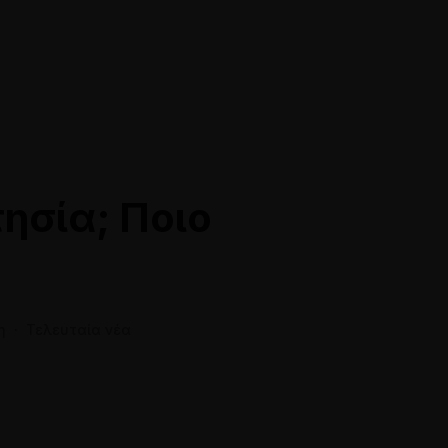
28118
info@siamakis-lawyers.gr
ησία; Ποιο
η
·
Τελευταία νέα
Online Ραντεβού