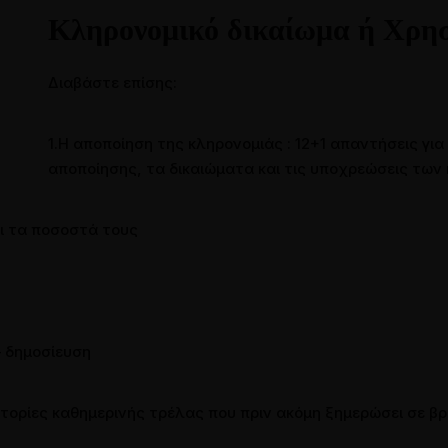
Κληρονομικό δικαίωμα ή Χρησ
τικά μέσα
Επικοινωνία
Επικοινωνήστε μαζί μας
Διαβάστε επίσης:
Άρθρα
Ζητήστε τη γνώμη μας
1.Η αποποίηση της κληρονομιάς : 12+1 απαντήσεις για
αποποίησης, τα δικαιώματα και τις υποχρεώσεις των
αι τα ποσοστά τους
– δημοσίευση
στορίες καθημερινής τρέλας που πριν ακόμη ξημερώσει σε 