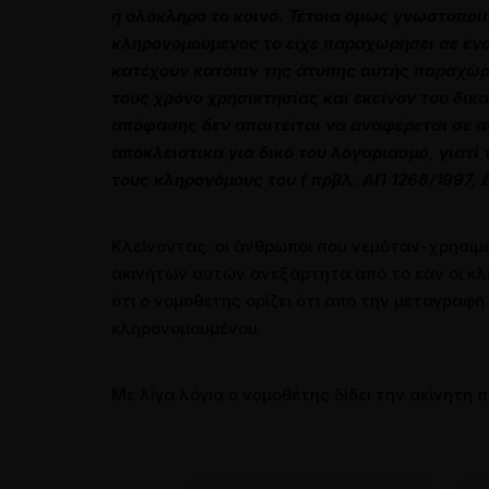
ή ολόκληρο το κοινό. Τέτοια όµως γνωστοποίησ
κληρονοµούµενος το είχε παραχωρήσει σε ένα
κατέχουν κατόπιν της άτυπης αυτής παραχώρη
τους χρόνο χρησικτησίας και εκείνον του δικα
απόφασης δεν απαιτείται να αναφέρεται σε 
αποκλειστικά για δικό του λογαριασµό, γιατί 
τους κληρονόµους του ( πρβλ. ΑΠ 1268/1997, 
Κλείνοντας: οι άνθρωποι που νεμόταν-χρησιμ
ακινήτων αυτών ανεξάρτητα από το εάν οι κλ
ότι ο νομοθέτης ορίζει ότι από την μεταγρα
κληρονομουμένου.
Με λίγα λόγια ο νομοθέτης δίδει την ακίνητη πε