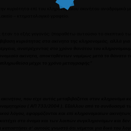
την κυριότητα επί του κληρονομιαίου ακινήτου αναδρομικά 
ακείο – κτηματολογικό γραφείο.
ς ήταν το εξής γεγονός: (παραθέτω αυτούσιο το σκεπτικό 
ίβαση κυριότητας στα ακίνητα της κληρονομιάς, αλλά για 
ενέργεια, ανατρέχοντας στο χρόνο θανάτου του κληρονομουμ
νομιαία ακίνητα, αποκτηθέντων νομίμως μετά το θάνατο τ
μπληρωθείσα μέχρι το χρόνο μεταγραφής”
ακινήτου, που είχε αυτός µεταβιβάζεται στον κληρονόµο κ
νοµητηρίου ( ΑΠ 733/2004 ). Εξάλλου από το συνδυασµό τ
οµικού λόγου, εφαρµόζονται και επί κληρονοµιαίων ακινήτων
ο κατέχει στο όνοµα και των λοιπών συγκληρονόµων και δεν 
καταστήσει σ’ αυτούς γνωστό ότι νέµεται για δικό του λο