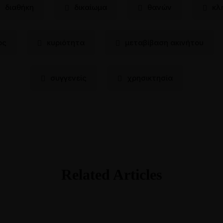
διαθήκη
δικαίωμα
θανών
κλ
ος
κυριότητα
μεταβίβαση ακινήτου
συγγενείς
χρησικτησία
Related Articles