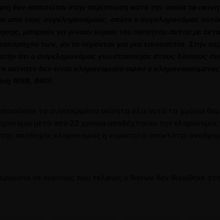
η δεν απαιτείται στην περίπτωση κατά την οποία το ακίνητο
ν από τους συγκληρονόµους, οπότε ο συγκληρονόµος αυτός κ
σης, µπορούν να γίνουν κύριοι του ακινήτου αυτού µε έκτ
ιοπαρόχου των, αν το νέµονται για µια εικοσαετία. Στην πε
αυτήν ότι ο συγκληρονόµος γνωστοποίησε στους λοιπούς συ
το ακίνητο δεν είναι κληρονοµιαίο αφού ο κληρονοµούµενος
Δνη 1998, 860).
οποιούσαν τα συγκεκριμένα ακίνητα όλα αυτά τα χρόνια θεμ
ηρονόμοι μετά από 22 χρόνια αποδέχτηκαν την κληρονομιά 
φή της αποδοχής κληρονομιάς η κυριότητα αποκτάται αναδρο
ριουσία σε εκείνους που τελικώς ο θανών δεν θυμήθηκε στη δια