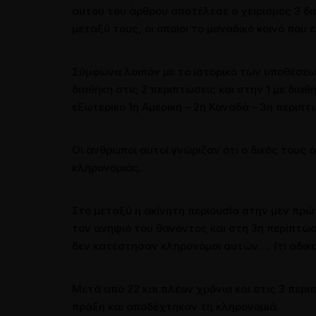
αυτού του άρθρου αποτέλεσε ο χειρισμός 3 
μεταξύ τους, οι οποίοι το μοναδικό κοινό που 
Σύμφωνα λοιπόν με το ιστορικό των υποθέσεω
διαθήκη στις 2 περιπτώσεις και στην 1 με δι
εξωτερικό 1η Αμερική – 2η Καναδά – 3η περίπτ
Οι άνθρωποι αυτοί γνώριζαν ότι ο δικός τους 
κληρονομιάς.
Στο μεταξύ η ακίνητη περιουσία στην μεν πρ
τον ανηψιό του θανόντος και στη 3η περίπτω
δεν κατέστησαν κληρονόμοι αυτών…. (τί άδικο!!
Μετά από 22 και πλέον χρόνια και στις 3 περ
πράξη και αποδέχτηκαν τη κληρονομιά.