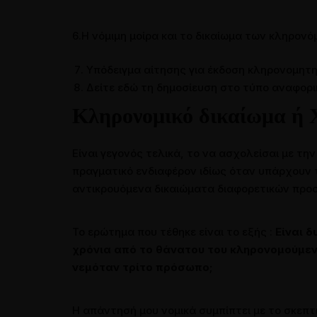
6.Η νόμιμη μοίρα και το δικαίωμα των κληρον
Υπόδειγμα αίτησης για έκδοση κληρονομητηρ
Δείτε εδώ τη δημοσίευση στο τύπο αναφορικά
Κληρονομικό δικαίωμα ή 
Είναι γεγονός τελικά, το να ασχολείσαι με την
πραγματικό ενδιαφέρον ιδίως όταν υπάρχουν 
αντικρουόμενα δικαιώματα διαφορετικών προσώ
Το ερώτημα που τέθηκε είναι το εξής :
Είναι 
χρόνια από το θάνατου του κληρονομούμενο
νεμόταν τρίτο πρόσωπο;
Η απάντησή μου νομικά συμπίπτει με το σκεπ