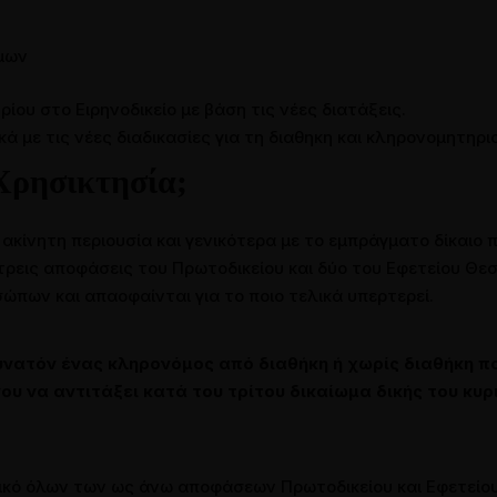
όμων
ίου στο Ειρηνοδικείο με βάση τις νέες διατάξεις.
 με τις νέες διαδικασίες για τη διαθηκη και κληρονομητηριο
Χρησικτησία;
 ακίνητη περιουσία και γενικότερα με το εμπράγματο δίκαιο π
τρεις αποφάσεις του Πρωτοδικείου και δύο του Εφετείου Θε
πων και απαοφαίνται για το ποιο τελικά υπερτερεί.
δυνατόν ένας κληρονόμος από διαθήκη ή χωρίς διαθήκη 
υ να αντιτάξει κατά του τρίτου δικαίωμα δικής του κυρ
τικό όλων των ως άνω αποφάσεων Πρωτοδικείου και Εφετείο