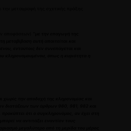
με την μεταγραφή της σχετικής πράξης
των αποφάσεων)
“με την επαγωγή της
τη μεταβίβαση αυτή απαιτείται και
ένου, εντούτοις δεν συνεπάγεται και
ου κληρονομουμένου, όπως η κυριότητα η
αι χωρίς την αποδοχή της κληρονοµίας και
ων διατάξεων των άρθρων 980, 981, 982 και
, προκύπτει ότι ο συγκληρονόµος, αν έχει στη
µπορεί να αντιτάξει εναντίον τους
γαριασµό µεγαλύτερο από τη µερίδα του µέρος