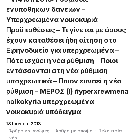
ενυπόθηκων δανείων –
Υπερχρεωμένα νοικοκυριά –
Προϋποθέσεις – Τι γίνεται με όσους
έχουν καταθέσει ήδη αίτηση στο
Ειρηνοδικείο για υπερχρεωμένα –
Πότε ισχύει η νέα ρύθμιση – Ποιοι
εντάσσονται στη νέα ρύθμιση
υποχρεωτικά – Ποιον ευνοεί η νέα
ρύθμιση – ΜΕΡΟΣ (Ι) #yperxrewmena
noikokyria υπερχρεωμένα
νοικοκυριά υπόδειγμα
18 Ιουνίου, 2013
Άρθρα και γνώμες
·
Άρθρα με άποψη
·
Τελευταία
νέα