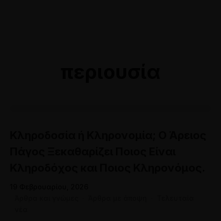
Online Ραντεβού
Αθήνα: 211 8000764
Θεσσαλονίκη: 2310 528118
περιουσία
19
Κληροδοσία ή Κληρονομία; Ο Άρειος
ΦΕΒ
Πάγος Ξεκαθαρίζει Ποιος Είναι
Κληροδόχος και Ποιος Κληρονόμος.
19 Φεβρουαρίου, 2026
Άρθρα και γνώμες
·
Άρθρα με άποψη
·
Τελευταία
νέα