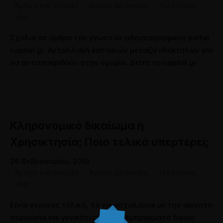
Άρθρα και γνώμες
·
Άρθρα με άποψη
·
Τελευταία
νέα
Σχόλιο σε άρθρο του γνωστού ειδησεογραφικού portal
capital.gr. Ανταλλαγή κατοικιών μεταξύ ιδιοκτητών για
να ανταποκριθούν στην εφορία. Δείτε το capital.gr
Κληρονομικό δικαίωμα ή
Χρησικτησία; Ποιο τελικά υπερτερεί;
26 Φεβρουαρίου, 2010
Άρθρα και γνώμες
·
Άρθρα με άποψη
·
Τελευταία
νέα
Είναι γεγονός τελικά, το να ασχολείσαι με την ακίνητη
περιουσία και γενικότερα με το εμπράγματο δίκαιο