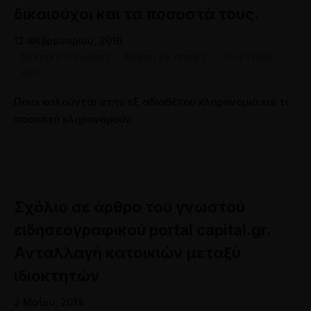
ΦΕΒ
δικαιούχοι και τα ποσοστά τους.
12 Φεβρουαρίου, 2016
Άρθρα και γνώμες
·
Άρθρα με άποψη
·
Τελευταία
νέα
Ποιοι καλούνται στην εξ αδιαθέτου κληρονομιά και τι
ποσοστό κληρονομούν.
Σχόλιο σε άρθρο του γνωστού
ειδησεογραφικού portal capital.gr.
Ανταλλαγή κατοικιών μεταξύ
ιδιοκτητών
2 Μαΐου, 2013