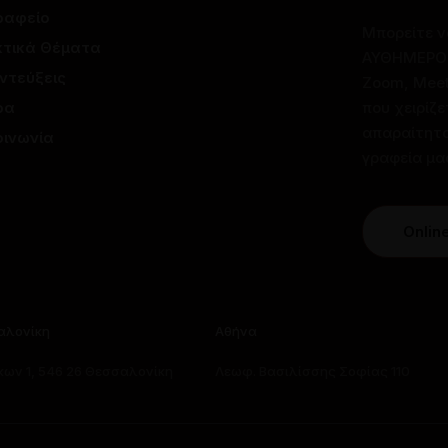
ραφείο
Μπορείτε ν
τικά Θέματα
ΑΥΘΗΜΕΡΟΝ 
ντεύξεις
Zoom, Meet,
ρα
που χειρίζε
απαραίτητο
οινωνία
γραφεία μα
Onlin
αλονίκη
Αθήνα
ων 1, 546 26 Θεσσαλονίκη
Λεωφ. Βασιλίσσης Σοφίας 110