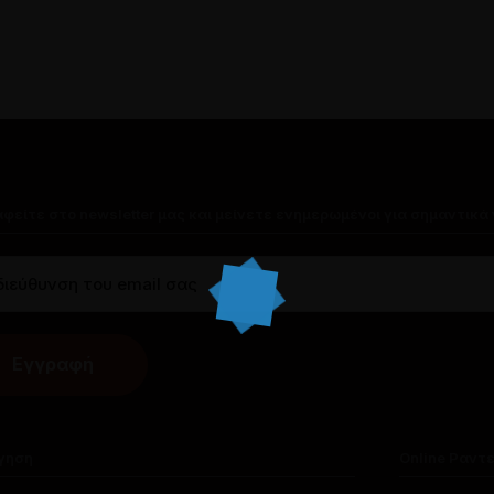
πτικά μέσα
Επικοινωνία
Επικοινωνήστε μαζί μας
Άρθρα
Ζητήστε τη γνώμη μας
φείτε στο newsletter μας και μείνετε ενημερωμένοι για σημαντικά
γηση
Online Ραντ