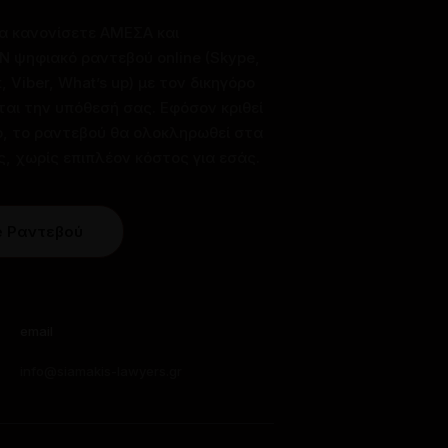
α κανονίσετε ΑΜΕΣΑ και
ψηφιακό ραντεβού online (Skype,
 Viber, What’s up) με τον δικηγόρο
ται την υπόθεσή σας. Εφόσον κριθεί
, το ραντεβού θα ολοκληρωθεί στα
ς, χωρίς επιπλέον κόστος για εσάς.
e Ραντεβού
email
info@siamakis-lawyers.gr