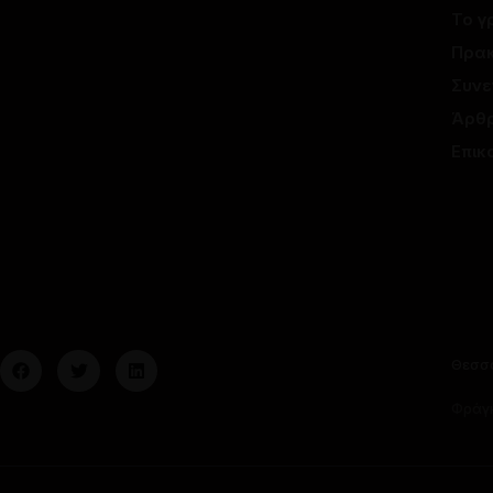
Το γ
Πρακ
Συνε
Άρθ
Επικ
Θεσσ
Φράγκ