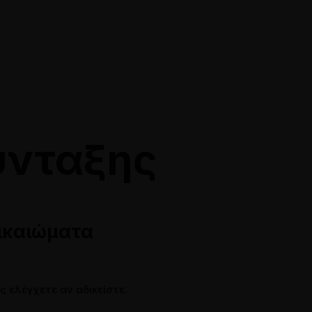
10 528118
info@siamakis-lawyers.gr
ύνταξης
Δικαιώματα
Online Ραντεβού
ς ελέγχετε αν αδικείστε.