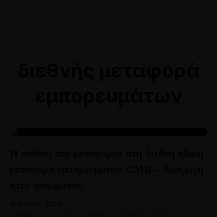
Online Ραντεβού
Αθήνα: 211 8000764
Θεσσαλονίκη: 2310 528118
διεθνής μεταφορά
εμπορευμάτων
16
Η ευθύνη του μεταφορέα στη διεθνή οδική
ΜΆΙ
μεταφορά εμπορευμάτων CMR – Αναγωγή
στον ασφαλιστή.
16 Μαΐου, 2026
Άρθρα και γνώμες
·
Άρθρα με άποψη
·
Τελευταία