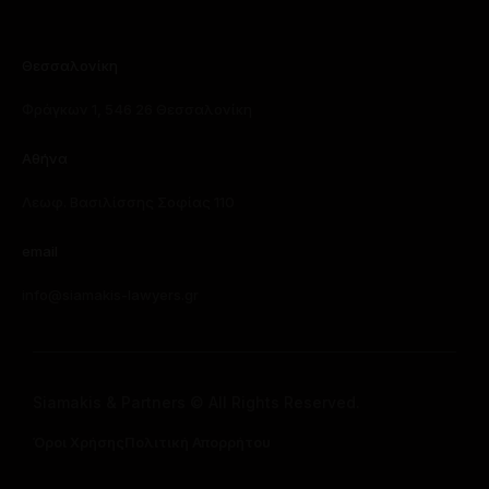
Θεσσαλονίκη
Φράγκων 1, 546 26 Θεσσαλονίκη
Αθήνα
Λεωφ. Βασιλίσσης Σοφίας 110
email
info@siamakis-lawyers.gr
Siamakis & Partners © All Rights Reserved.
Όροι Χρήσης
Πολιτική Απορρήτου