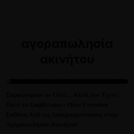
Online Ραντεβού
Αθήνα: 211 8000764
Θεσσαλονίκη: 2310 528118
αγοραπωλησία
ακινήτου
23
Συμφώνησαν σε Όλα… Αλλά Δεν Έγινε
ΜΆΙ
Ποτέ το Συμβόλαιο»: Πότε Γεννάται
Ευθύνη Από τις Διαπραγματεύσεις στην
Αγοραπωλησία Ακινήτου