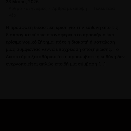
23 Μαΐου, 2026
Άρθρα και γνώμες
·
Άρθρα με άποψη
·
Τελευταία
νέα
Η πρόσφατη δικαστική κρίση για την ευθύνη από τις
διαπραγματεύσεις επαναφέρει στο προσκήνιο ένα
κρίσιμο νομικό ζήτημα: πότε η διακοπή ή ματαίωση
μιας συμφωνίας γεννά υποχρέωση αποζημίωσης. Το
Δικαστήριο ξεκαθάρισε ότι η προσυμβατική ευθύνη δεν
ενεργοποιείται απλώς επειδή μία σύμβαση […]