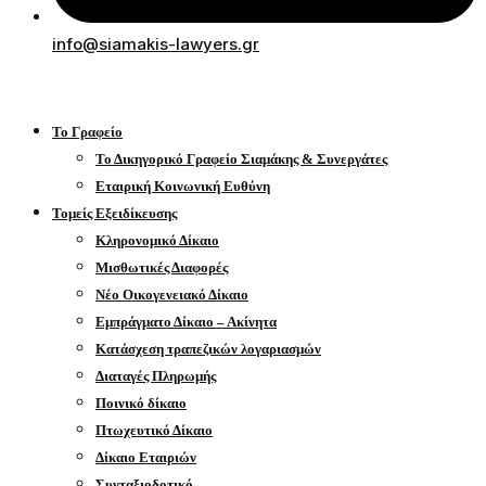
info@siamakis-lawyers.gr
Το Γραφείο
Το Δικηγορικό Γραφείο Σιαμάκης & Συνεργάτες
Εταιρική Κοινωνική Ευθύνη
Τομείς Εξειδίκευσης
Κληρονομικό Δίκαιο
Μισθωτικές Διαφορές
Νέο Οικογενειακό Δίκαιο
Εμπράγματο Δίκαιο – Ακίνητα
Κατάσχεση τραπεζικών λογαριασμών
Διαταγές Πληρωμής
Ποινικό δίκαιο
Πτωχευτικό Δίκαιο
Δίκαιο Εταιριών
Συνταξιοδοτικό