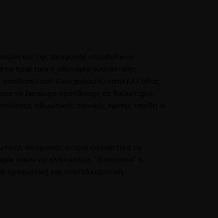
οσύνη και της αποφυγής υπερβολικού
 στα πρακτικά ή αδυναμία ουσιαστικής
ην υπόθεση
Louli-Georgopoulou κατά Ελλάδας
,
ασε το δικαίωμα πρόσβασης σε δικαστήριο.
ποίησης αθωωτικής ποινικής κρίσης επειδή οι
ωωτικής απόφασης στερεί ουσιαστικά τη
α παύει να είναι απλώς “διοικητικό” ή
λλά πραγματική και αποτελεσματική