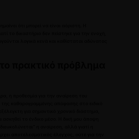
αίνει ότι μπορεί να είναι αόριστη. Η
ατί το δικαστήριο δεν πείστηκε για την ενοχή,
ργούνται λογικά κενά και καθίσταται αδύνατος
το πρακτικό πρόβλημα
ρα, η προθεσμία για την αναίρεση του
ση της καθαρογραμμένης απόφασης στο ειδικό
εξέλεγκτη για σημαντικό χρονικό διάστημα,
α ασκηθεί το ένδικο μέσο. Η δική μου άποψη
“διευκολύνεται” η αναίρεση, αλλά γιατί η
ρχει αποτελεσματικός έλεγχος, ούτε για την