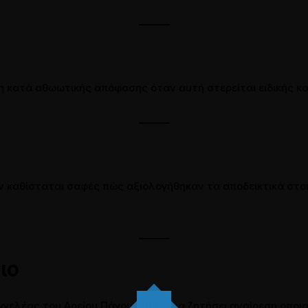
ση κατά αθωωτικής απόφασης όταν αυτή στερείται ειδικής κα
ν καθίσταται σαφές πώς αξιολογήθηκαν τα αποδεικτικά στοι
ιο
αγγελέας του Αρείου Πάγου μπορεί να ζητήσει αναίρεση οπο