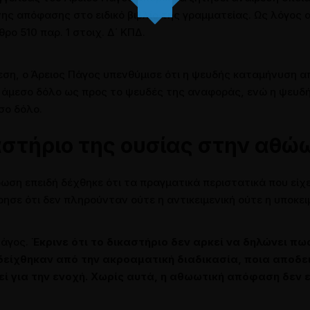
 απόφασης στο ειδικό βιβλίο της γραμματείας. Ως λόγος α
ρο 510 παρ. 1 στοιχ. Δ΄ ΚΠΔ.
ση, ο Άρειος Πάγος υπενθύμισε ότι η ψευδής καταμήνυση α
ι άμεσο δόλο ως προς το ψευδές της αναφοράς, ενώ η ψευδή
σο δόλο.
αστήριο της ουσίας στην αθώ
ωση επειδή δέχθηκε ότι τα πραγματικά περιστατικά που είχ
ησε ότι δεν πληρούνταν ούτε η αντικειμενική ούτε η υποκ
Πάγος.
Έκρινε ότι το δικαστήριο δεν αρκεί να δηλώνει πω
είχθηκαν από την ακροαματική διαδικασία, ποια αποδει
ί για την ενοχή. Χωρίς αυτά, η αθωωτική απόφαση δεν ε