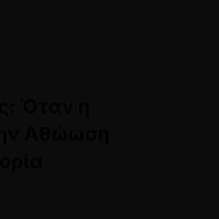
10 528118
info@siamakis-lawyers.gr
: Όταν η
την Αθώωση
ορία
ποψη
·
Τελευταία νέα
Online Ραντεβού