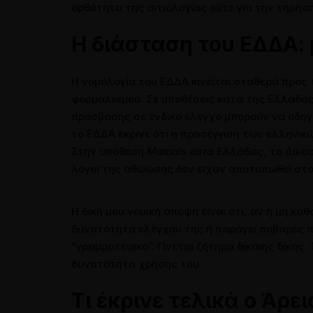
ορθότητα της αιτιολογίας ούτε για την τήρησ
Η διάσταση του ΕΔΔΑ:
Η νομολογία του ΕΔΔΑ κινείται σταθερά προς
φορμαλισμού. Σε υποθέσεις κατά της Ελλάδας έ
πρόσβασης σε ένδικο έλεγχο μπορούν να οδηγ
το ΕΔΔΑ έκρινε ότι η προσέγγιση των ελληνικ
Στην υπόθεση
Mamais κατά Ελλάδας
, το Δικ
λόγοι της αθώωσης δεν είχαν αποτυπωθεί στο
Η δική μου νομική άποψη είναι ότι, αν η μη 
δυνατότητα ελέγχου της ή παράγει σοβαρές πα
“γραμματειακό”. Γίνεται ζήτημα δίκαιης δίκης
δυνατότητα χρήσης του.
Τι έκρινε τελικά ο Άρε