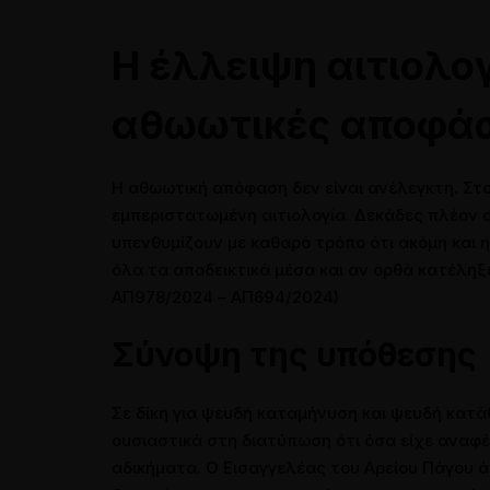
Συνεντεύξεις
Συνεντεύξεις σε ραδιοτηλεο
Η έλλειψη αιτιολο
Παρουσιάσεις και Ομιλίες
αθωωτικές αποφάσ
Άρθρα σε εφημερίδες
Η αθωωτική απόφαση δεν είναι ανέλεγκτη. Στο ε
εμπεριστατωμένη αιτιολογία. Δεκάδες πλέον ο
υπενθυμίζουν με καθαρό τρόπο ότι ακόμη και 
όλα τα αποδεικτικά μέσα και αν ορθά κατέληξ
ΑΠ978/2024 – ΑΠ694/2024)
Σύνοψη της υπόθεσης
Σε δίκη για ψευδή καταμήνυση και ψευδή κατά
ουσιαστικά στη διατύπωση ότι όσα είχε αναφέ
αδικήματα. Ο Εισαγγελέας του Αρείου Πάγου ά