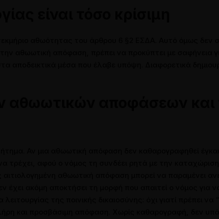
ογίας είναι τόσο κρίσιμη
κμήριο αθωότητας του άρθρου 6 §2 ΕΣΔΑ. Αυτό όμως δεν σημ
στην αθωωτική απόφαση, πρέπει να προκύπτει με σαφήνεια γι
τα αποδεικτικά μέσα που έλαβε υπόψη. Διαφορετικά δημιου
ν αθωωτικών αποφάσεων και 
 ζήτημα. Αν μια αθωωτική απόφαση δεν καθαρογραφηθεί έγκαι
 να τρέχει, αφού ο νόμος τη συνδέει ρητά με την καταχώρι
πώς αιτιολογημένη αθωωτική απόφαση μπορεί να παραμένει αν
εν έχει ακόμη αποκτήσει τη μορφή που απαιτεί ο νόμος για ν
 λειτουργίας της ποινικής δικαιοσύνης: όχι γιατί πρέπει να 
πλήρη και προσβάσιμη απόφαση. Χωρίς καθαρογραφή, δεν υπά