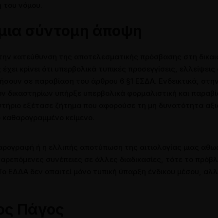
η του νόμου.
 μια σύντομη άποψη
 την κατεύθυνση της αποτελεσματικής πρόσβασης στη δικαι
χει κρίνει ότι υπερβολικά τυπικές προσεγγίσεις, ελλείψεις
ήσουν σε παραβίαση του άρθρου 6 §1 ΕΣΔΑ. Ενδεικτικά, στ
ών δικαστηρίων υπήρξε υπερβολικά φορμαλιστική και παραβί
αστήριο εξέτασε ζήτημα που αφορούσε τη μη δυνατότητα αξιο
 καθαρογραμμένο κείμενο.
καθαρογραφή ή η ελλιπής αποτύπωση της αιτιολογίας μιας αθ
ρεπόμενες συνέπειες σε άλλες διαδικασίες, τότε το πρόβλημ
. Το ΕΔΔΑ δεν απαιτεί μόνο τυπική ύπαρξη ένδικου μέσου, α
ιος Πάγος