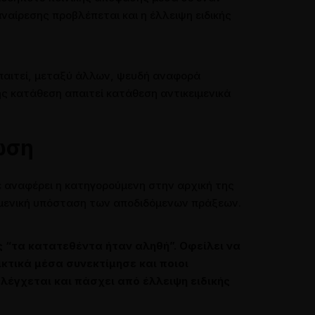
ναίρεσης προβλέπεται και η έλλειψη ειδικής
παιτεί, μεταξύ άλλων, ψευδή αναφορά
ς κατάθεση απαιτεί κατάθεση αντικειμενικά
ωση
ε αναφέρει η κατηγορούμενη στην αρχική της
ειμενική υπόσταση των αποδιδόμενων πράξεων.
ς “τα κατατεθέντα ήταν αληθή”. Οφείλει να
κτικά μέσα συνεκτίμησε και ποιοι
λέγχεται και πάσχει από έλλειψη ειδικής