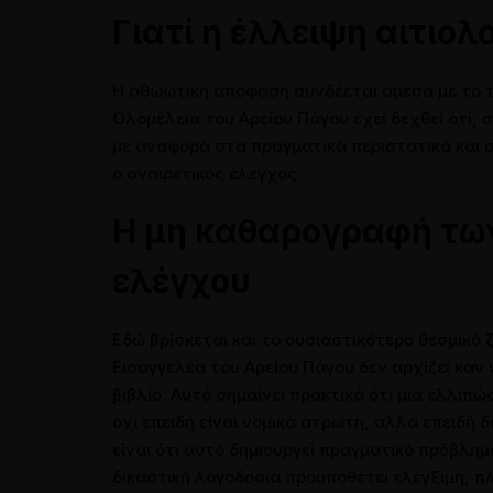
Γιατί η έλλειψη αιτιολ
Η αθωωτική απόφαση συνδέεται άμεσα με το τε
Ολομέλεια του Αρείου Πάγου έχει δεχθεί ότι, 
με αναφορά στα πραγματικά περιστατικά και σ
ο αναιρετικός έλεγχος.
Η μη καθαρογραφή τω
ελέγχου
Εδώ βρίσκεται και το ουσιαστικότερο θεσμικό
Εισαγγελέα του Αρείου Πάγου δεν αρχίζει καν
βιβλίο. Αυτό σημαίνει πρακτικά ότι μια ελλι
όχι επειδή είναι νομικά άτρωτη, αλλά επειδή δ
είναι ότι αυτό δημιουργεί πραγματικό πρόβλημα
δικαστική λογοδοσία προϋποθέτει ελέγξιμη, 