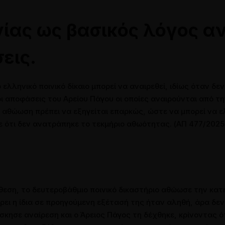
πτικά μέσα
Επικοινωνία
γίας ως βασικός λόγος αν
Επικοινωνήστε μαζί μας
εις.
Άρθρα
Ζητήστε τη γνώμη μας
λληνικό ποινικό δίκαιο μπορεί να αναιρεθεί, ιδίως όταν δεν 
ι αποφάσεις του Αρείου Πάγου οι οποίες αναιρούνται από τη
η αθώωση πρέπει να εξηγείται επαρκώς, ώστε να μπορεί να ε
ε ότι δεν ανατράπηκε το τεκμήριο αθωότητας. (ΑΠ 477/202
θεση, το δευτεροβάθμιο ποινικό δικαστήριο αθώωσε την κα
ρει η ίδια σε προηγούμενη εξέτασή της ήταν αληθή, άρα δε
σκησε αναίρεση και ο Άρειος Πάγος τη δέχθηκε, κρίνοντας ό