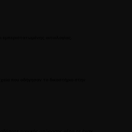
ι εμπεριστατωμένης αιτιολογίας.
χεία που οδήγησαν το δικαστήριο στην
ιασδήποτε ποινικής απόφασης μέσα σε έναν