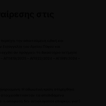
αίρεσης στις
περιέχει την απαιτούμενη ειδική και
Online Ραντεβού
ν Εισαγγελία του Αρείου Πάγου και
λεγχθεί αν πράγματι το δικαστήριο εκτίμησε
5 – ΑΠ1419/2025 – ΑΠ922/2024 – ΑΠ981/2024 –
τηγορούμενη. Η αθωωτική κρίση στηρίχθηκε
ν στοιχειοθετούνταν τα αποδιδόμενα
τι η απόφαση δεν αιτιολογούσε επαρκώς γιατί