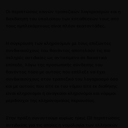
Οι περιπτώσεις κοινών τραπεζικών λογαριασμών και η
διεκδίκηση του υπολοίπου των καταθέσεών τους από
τους εμπλεκόμενους είναι πλέον εκατοντάδες.
Η σύγκρουση των κληρονόμων με τους επιζώντες
συνδικαιούχους του θανόντος αποτελούν τις πιο
σκληρές αντιδικίες ως αντικέιμενο σε δικαστικό
επίπεδο, λόγω της προσωπικής σύνδεσης του
θανόντος τόσο με αυτούς που επέλεξε να έχει
συνδικαιούχους στον τραπεζικό του λογαριασμό όσο
και με αυτούς που είτε εκ του νόμου είτε εκ διαθήκης
Αθήνα: 211 8000764
είναι κληρονόμοι ή αναγκαίοι κληρονόμοι και νόμιμοι
μεριδούχοι της κληρονομιαίας περιουσίας.
Στην πράξη συναντούμε κυρίως τρεις (3) περιπτώσεις
αντιδικίας για τις οποίες η νομολογία των ελληνικών