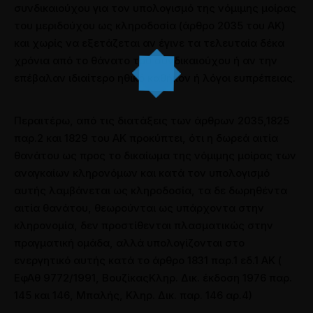
συνδικαιούχου για τον υπολογισμό της νόμιμης μοίρας
του μεριδούχου ως κληροδοσία (άρθρο 2035 του ΑΚ)
και χωρίς να εξετάζεται αν έγινε τα τελευταία δέκα
χρόνια από το θάνατο του συνδικαιούχου ή αν την
επέβαλαν ιδιαίτερο ηθικό καθήκον ή λόγοι ευπρέπειας.
Περαιτέρω, από τις διατάξεις των άρθρων 2035,1825
παρ.2 και 1829 του ΑΚ προκύπτει, ότι η δωρεά αιτία
θανάτου ως προς το δικαίωμα της νόμιμης μοίρας των
αναγκαίων κληρονόμων και κατά τον υπολογισμό
αυτής λαμβάνεται ως κληροδοσία, τα δε δωρηθέντα
αιτία θανάτου, θεωρούνται ως υπάρχοντα στην
κληρονομία, δεν προστίθενται πλασματικώς στην
πραγματική ομάδα, αλλά υπολογίζονται στο
ενεργητικό αυτής κατά το άρθρο 1831 παρ.1 εδ.1 ΑΚ (
ΕφΑθ 9772/1991, ΒουζίκαςΚληρ. Δικ. έκδοση 1976 παρ.
145 και 146, Μπαλής, Κληρ. Δικ. παρ. 146 αρ.4)