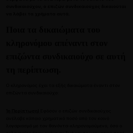
συνδικαιούχου, ο επιζών συνδικαιούχος δικαιούται
να λάβει τα χρήματα αυτά.
Ποια τα δικαιώματα του
κληρονόμου απέναντι στον
επιζώντα συνδικαιούχο σε αυτή
info@siamakis-lawyers.gr
τη περίπτωση.
Το Γραφείο
Το Δικηγορικό Γραφείο Σιαμάκης & Συνεργάτες
Ο κληρονόμος έχει τα εξής δικαιώματα έναντι στον
Εταιρική Κοινωνική Ευθύνη
επιζώντα συνδικαιούχο:
Τομείς Εξειδίκευσης
Κληρονομικό Δίκαιο
1η Περίπτωση)
Εφόσον ο επιζών συνδικαιούχος
Μισθωτικές Διαφορές
ανέλαβε κάποιο χρηματικό ποσό από τον κοινό
Νέο Οικογενειακό Δίκαιο
λογαριασμό με τον θανόντα-κληρονομούμενο, όσο ο
Εμπράγματο Δίκαιο – Ακίνητα