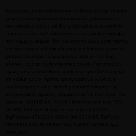
Επομένως, αν προσβάλλεται το δικαίωμα της νόμιμης
μοίρας των παραπάνω κληρονόμων, η δωρεά είναι
αυτοδικαίως άκυρη και δεν χρήζει μέμψεως κατά το
ποσοστό, που κατ’ αξίαν απαιτείται για την κάλυψη
της νόμιμης μοίρας. Την ακυρότητα όμως αυτή πρέπει
να προτείνει ο ενδιαφερόμενος μεριδούχος, ο οποίος
μπορεί να ενάγει το δωρεοδόχο, είτε με την περί
κλήρου, είτε με τη διεκδικητική αγωγή. Για να κριθεί
όμως, αν μια αιτία θανάτου δωρεά προσβάλλει ή όχι
τη νόμιμη μοίρα, πρέπει προηγουμένως να γίνει ο
υπολογισμός αυτής, δηλαδή ο προσδιορισμός της
κληρονομικής ομάδας, σύμφωνα με τις διατάξεις των
άρθρων 1831,183 και 1834 ΑΚ (Μπαλής ο.π παρ. 363,
ΑΠ 511/1982 ΝοΒ 31.354, ΕφΠατρών 535/2008,
ΕφΠατρών 473/2003 ΑΧΑ-ΝΟΜ 2004.185, ΕφΠατρ
933/1996 ΑΧΑ-ΝΟΜ 1997.140, ΕφΑθ5774/1995 Αρμ.
1997.504)