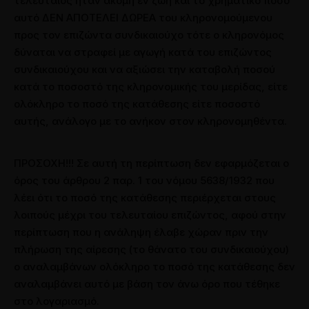
τελευταίος ήταν ακόμη εν ζωή και το χρηματικό ποσό
Κατάσχεση τραπεζικών λογαριασμών
αυτό ΔΕΝ ΑΠΟΤΕΛΕΙ ΔΩΡΕΑ του κληρονομούμενου
Διαταγές Πληρωμής
προς τον επιζώντα συνδικαιούχο τότε ο κληρονόμος
Ποινικό δίκαιο
δύναται να στραφεί με αγωγή κατά του επιζώντος
Πτωχευτικό Δίκαιο
Συνεντεύξεις
συνδικαιούχου και να αξιώσει την καταβολή ποσού
Δίκαιο Εταιριών
Συνεντεύξεις σε ραδιοτηλεοπτικά μέσα
κατά το ποσοστό της κληρονομικής του μερίδας, είτε
Συνταξιοδοτικό
Παρουσιάσεις και Ομιλίες
ολόκληρο το ποσό της κατάθεσης είτε ποσοστό
Διοικητικό Δίκαιο
Άρθρα σε εφημερίδες
αυτής, ανάλογο με το ανήκον στον κληρονομηθέντα.
Επικοινωνία
Επικοινωνήστε μαζί μας
ΠΡΟΣΟΧΗ!!! Σε αυτή τη περίπτωση δεν εφαρμόζεται ο
Άρθρα
Ζητήστε τη γνώμη μας
Online Ραντεβού
RetireSmart App ➚
όρος του άρθρου 2 παρ. 1 του νόμου 5638/1932 που
λέει ότι το ποσό της κατάθεσης περιέρχεται στους
λοιπούς μέχρι του τελευταίου επιζώντος, αφού στην
περίπτωση που η ανάληψη έλαβε χώραν πριν την
πλήρωση της αίρεσης (το θάνατο του συνδικαιούχου)
Online Ραντεβού
ο αναλαμβάνων ολόκληρο το ποσό της κατάθεσης δεν
αναλαμβάνει αυτό με βάση τον άνω όρο που τέθηκε
στο λογαριασμό.