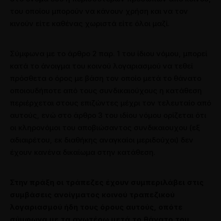
του οποίου μπορούν να κάνουν χρήση και να τον
κινούν είτε καθένας χωριστά είτε όλοι μαζί.
Σύμφωνα με το άρθρο 2 παρ. 1 του ίδιου νόμου, μπορεί
κατά το άνοιγμα του κοινού λογαριασμού να τεθεί
πρόσθετα ο όρος με βάση τον οποίο μετά το θάνατο
Θεσσαλονίκη: 2310 528118
οποιουδήποτε από τους συνδικαιούχους η κατάθεση
περιέρχεται στους επιζώντες μέχρι τον τελευταίο από
αυτούς, ενώ στο άρθρο 3 του ιδίου νόμου ορίζεται ότι
οι κληρονόμοι του αποβιώσαντος συνδικαιουχου (εξ
αδιαιρέτου, εκ διαθήκης αναγκαίοι μεριδούχοι) δεν
έχουν κανένα δικαίωμα στην κατάθεση.
Στην πράξη οι τράπεζες έχουν συμπεριλάβει στις
συμβάσεις ανοίγματος κοινού τραπεζικού
λογαριασμού ήδη τους όρους αυτούς, οπότε
σύμφωνα με τα ανωτέρω μετά το θάνατο του