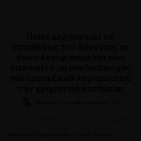
Κληρονομικό Δίκαιο
Online Ραντεβού
Μισθωτικές Διαφορές
Νέο Οικογενειακό Δίκαιο
Εμπράγματο Δίκαιο – Ακίνητα
Κατάσχεση τραπεζικών λογαριασμών
Ποιος κληρονομεί τις
Διαταγές Πληρωμής
καταθέσεις του θανόντος σε
Ποινικό δίκαιο
κοινό λογαριασμό και πως
Πτωχευτικό Δίκαιο
Συνεντεύξεις
διεκδικεί ο μη συνδικαιούχος
Δίκαιο Εταιριών
Συνεντεύξεις σε ραδιοτηλεοπτικά μέσα
Συνταξιοδοτικό
Παρουσιάσεις και Ομιλίες
του τραπεζικού λογαριασμού
Διοικητικό Δίκαιο
Άρθρα σε εφημερίδες
την χρηματική κατάθεση
Επικοινωνία
Επικοινωνήστε μαζί μας
Νικόλαος Σιαμάκης
26 Απριλίου, 2017
Άρθρα
Ζητήστε τη γνώμη μας
Online Ραντεβού
RetireSmart App ➚
Online Ραντεβού
Άρθρα και γνώμες
·
Άρθρα με άποψη
·
Τελευταία
νέα
Κοινός λογαριασμός και κληρονομικό δικαίωμα.