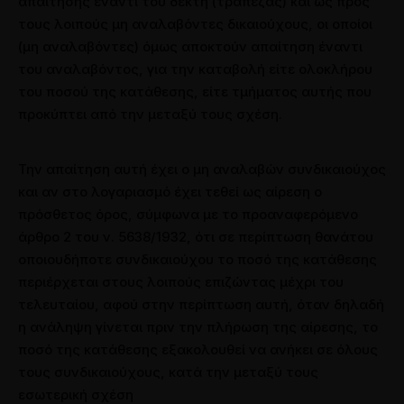
απαίτησης έναντι του δέκτη (τράπεζας) και ως προς
τους λοιπούς μη αναλαβόντες δικαιούχους, οι οποίοι
(μη αναλαβόντες) όμως αποκτούν απαίτηση έναντι
του αναλαβόντος, για την καταβολή είτε ολοκλήρου
του ποσού της κατάθεσης, είτε τμήματος αυτής που
προκύπτει από την μεταξύ τους σχέση.
Την απαίτηση αυτή έχει ο μη αναλαβών συνδικαιούχος
και αν στο λογαριασμό έχει τεθεί ως αίρεση ο
πρόσθετος όρος, σύμφωνα με το προαναφερόμενο
άρθρο 2 του ν. 5638/1932, ότι σε περίπτωση θανάτου
οποιουδήποτε συνδικαιούχου το ποσό της κατάθεσης
περιέρχεται στους λοιπούς επιζώντας μέχρι του
τελευταίου, αφού στην περίπτωση αυτή, όταν δηλαδή
η ανάληψη γίνεται πριν την πλήρωση της αίρεσης, το
ποσό της κατάθεσης εξακολουθεί να ανήκει σε όλους
τους συνδικαιούχους, κατά την μεταξύ τους
εσωτερική σχέση