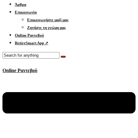
Άρθρα
Επικοινωνία
Επικοινωνήστε μαζί μας
Ζητήστε τη γνώμη μας
Online Ραντεβού
RetireSmart App ➚
Online Ραντεβού