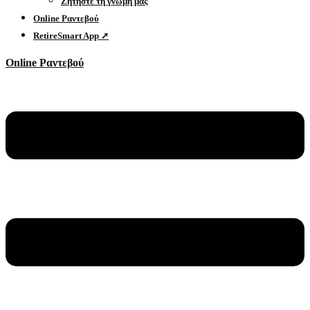
Ζητήστε τη γνώμη μας
Online Ραντεβού
RetireSmart App ➚
Online Ραντεβού