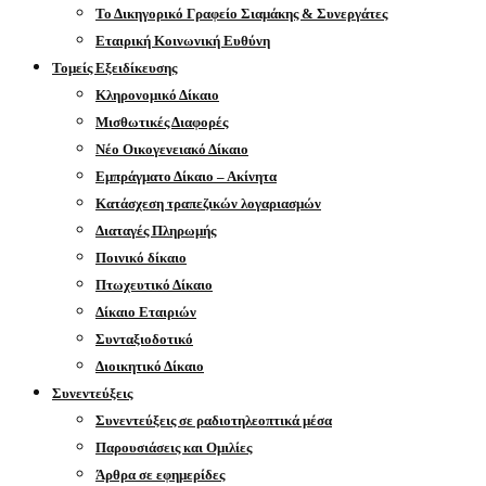
Το Δικηγορικό Γραφείο Σιαμάκης & Συνεργάτες
Εταιρική Κοινωνική Ευθύνη
Τομείς Εξειδίκευσης
Κληρονομικό Δίκαιο
Μισθωτικές Διαφορές
Νέο Οικογενειακό Δίκαιο
Εμπράγματο Δίκαιο – Ακίνητα
Κατάσχεση τραπεζικών λογαριασμών
Διαταγές Πληρωμής
Ποινικό δίκαιο
Πτωχευτικό Δίκαιο
Δίκαιο Εταιριών
Συνταξιοδοτικό
Διοικητικό Δίκαιο
Συνεντεύξεις
Συνεντεύξεις σε ραδιοτηλεοπτικά μέσα
Παρουσιάσεις και Ομιλίες
Άρθρα σε εφημερίδες