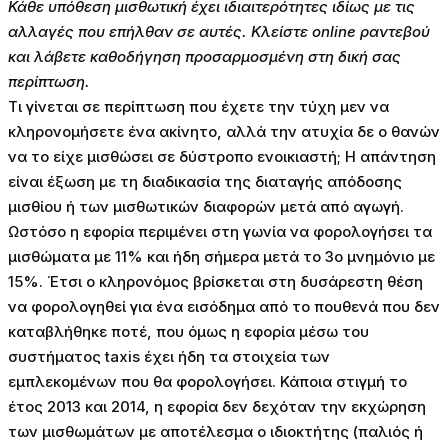
Κάθε υπόθεση μισθωτική έχει ιδιαιτερότητες ιδίως με τις
αλλαγές που επήλθαν σε αυτές. Κλείστε online ραντεβού
και λάβετε καθοδήγηση προσαρμοσμένη στη δική σας
περίπτωση.
Τι γίνεται σε περίπτωση που έχετε την τύχη μεν να
κληρονομήσετε ένα ακίνητο, αλλά την ατυχία δε ο θανών
να το είχε μισθώσει σε δύστροπο ενοικιαστή; Η απάντηση
είναι έξωση με τη διαδικασία της διαταγής απόδοσης
μισθίου ή των μισθωτικών διαφορών μετά από αγωγή.
Ωστόσο η εφορία περιμένει στη γωνία να φορολογήσει τα
μισθώματα με 11% και ήδη σήμερα μετά το 3ο μνημόνιο με
15%. Έτσι ο κληρονόμος βρίσκεται στη δυσάρεστη θέση
να φορολογηθεί για ένα εισόδημα από το πουθενά που δεν
καταβλήθηκε ποτέ, που όμως η εφορία μέσω του
συστήματος taxis έχει ήδη τα στοιχεία των
εμπλεκομένων που θα φορολογήσει. Κάποια στιγμή το
έτος 2013 και 2014, η εφορία δεν δεχόταν την εκχώρηση
των μισθωμάτων με αποτέλεσμα ο ιδιοκτήτης (παλιός ή