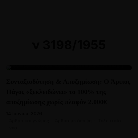
Online Ραντεβού
Αθήνα: 211 8000764
Θεσσαλονίκη: 2310 528118
ν 3198/1955
14
Συνταξιοδότηση & Αποζημίωση: Ο Άρειος
ΙΟΎΝ
Πάγος «ξεκλειδώνει» το 100% της
αποζημίωσης χωρίς πλαφόν 2.000€
14 Ιουνίου, 2026
Άρθρα και γνώμες
·
Άρθρα με άποψη
·
Τελευταία
νέα