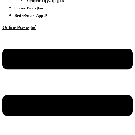
Ζητήστε τη γνώμη μας
Online Ραντεβού
RetireSmart App ➚
Online Ραντεβού