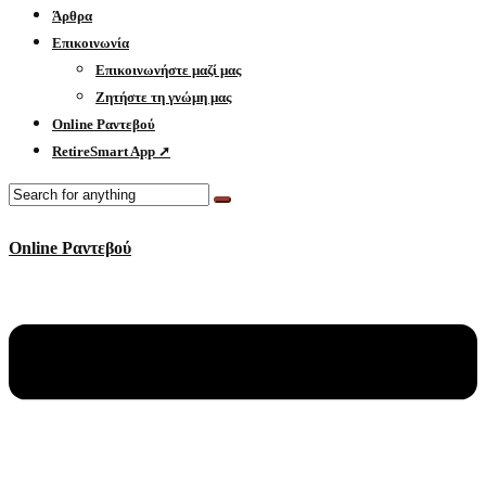
Άρθρα
Επικοινωνία
Επικοινωνήστε μαζί μας
Ζητήστε τη γνώμη μας
Online Ραντεβού
RetireSmart App ➚
Online Ραντεβού