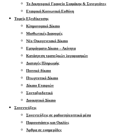
Το Δικηγορικό Γραφείο Σιαμάκης & Συνεργάτες
Εταιρική Κοινωνική Ευθύνη
Τομείς Εξειδίκευσης
Κληρονομικό Δίκαιο
Μισθωτικές Διαφορές
Νέο Οικογενειακό Δίκαιο
Εμπράγματο Δίκαιο – Ακίνητα
Κατάσχεση τραπεζικών λογαριασμών
Διαταγές Πληρωμής
Ποινικό δίκαιο
Πτωχευτικό Δίκαιο
Δίκαιο Εταιριών
Συνταξιοδοτικό
Διοικητικό Δίκαιο
Συνεντεύξεις
Συνεντεύξεις σε ραδιοτηλεοπτικά μέσα
Παρουσιάσεις και Ομιλίες
Άρθρα σε εφημερίδες