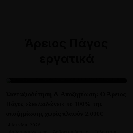
Online Ραντεβού
Αθήνα: 211 8000764
Θεσσαλονίκη: 2310 528118
Άρειος Πάγος
εργατικά
14
Συνταξιοδότηση & Αποζημίωση: Ο Άρειος
ΙΟΎΝ
Πάγος «ξεκλειδώνει» το 100% της
αποζημίωσης χωρίς πλαφόν 2.000€
14 Ιουνίου, 2026
Άρθρα και γνώμες
·
Άρθρα με άποψη
·
Τελευταία