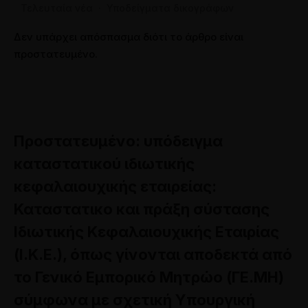
Τελευταία νέα
·
Υποδείγματα δικογράφων
Δεν υπάρχει απόσπασμα διότι το άρθρο είναι
προστατευμένο.
Πρoστατευμένο: υπόδειγμα
καταστατικού ιδιωτικής
κεφαλαιουχικής εταιρείας:
Καταστατικο και πράξη σύστασης
Ιδιωτικής Κεφαλαιουχικής Εταιρίας
(Ι.Κ.Ε.), όπως γίνονται αποδεκτά από
το Γενικό Εμπορικό Μητρώο (ΓΕ.ΜΗ)
σύμφωνα με σχετική Υπουργική