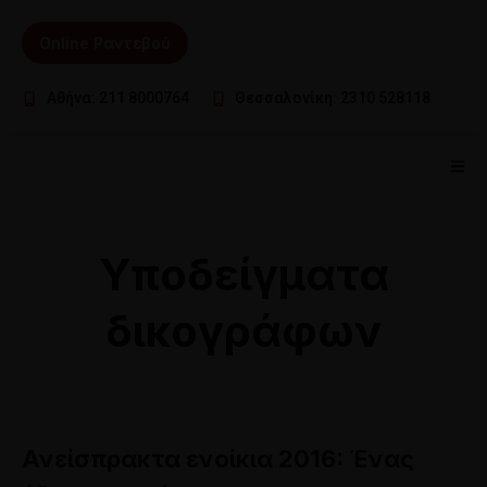
Online Ραντεβού
Αθήνα: 211 8000764
Θεσσαλονίκη: 2310 528118
Υποδείγματα
δικογράφων
Ανείσπρακτα ενοίκια 2016: Ένας
18
ΜΆΙ