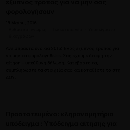
έξυπνος τρόπος για να μην σας
φορολογήσουν
18 Μαΐου, 2016
Άρθρα και γνώμες
·
Τελευταία νέα
·
Υποδείγματα
δικογράφων
Ανείσπρακτα ενοίκια 2015: Ένας έξυπνος τρόπος για
να μην τα φορολογηθείτε. Σας έχουμε έτοιμη την
αίτηση – υπεύθυνη δήλωση. Κατεβάστε τα,
συμπληρώστε τα στοιχεία σας και καταθέστε τα στη
ΔΟΥ.
Πρoστατευμένο: κληρονομητήριο
υπόδειγμα : Υπόδειγμα αίτησης για